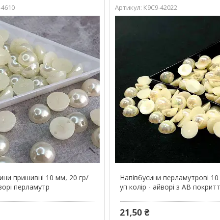
-4610
К9С9-42022
ни пришивні 10 мм, 20 гр/
Напівбусини перламутрові 10 
йворі перламутр
уп колір - айворі з АВ покрит
21,50 ₴