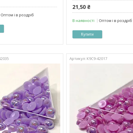
21,50 ₴
Оптом і в роздріб
В наявності
Оптом і в роздріб
Купити
42035
К9С9-42017