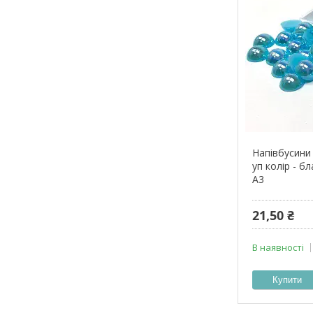
Напівбусини 
уп колір - б
А3
21,50 ₴
В наявності
Купити