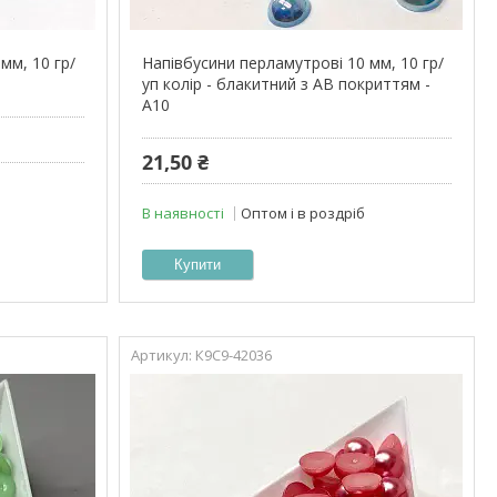
мм, 10 гр/
Напівбусини перламутрові 10 мм, 10 гр/
уп колір - блакитний з АВ покриттям -
А10
21,50 ₴
В наявності
Оптом і в роздріб
Купити
К9С9-42036