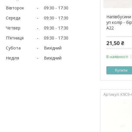
Вівторок
09:30
17:30
Напівбусини 
Середа
09:30
17:30
уп колір - б
Четвер
09:30
17:30
А22
Пʼятниця
09:30
17:30
21,50 ₴
Субота
Вихідний
В наявності
Неділя
Вихідний
Купити
К9С9-