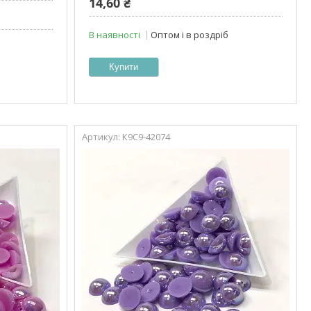
14,60 ₴
В наявності
Оптом і в роздріб
Купити
К9С9-42074