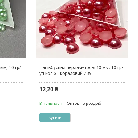
мм, 10 гр/
Напівбусини перламутрові 10 мм, 10 гр/
уп колір - кораловий Z39
12,20 ₴
В наявності
Оптом і в роздріб
Купити