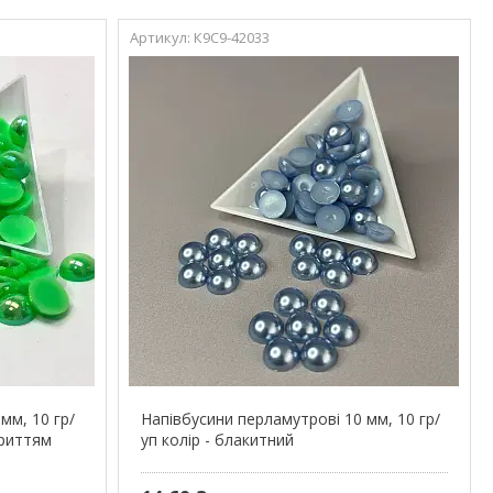
К9С9-42033
мм, 10 гр/
Напівбусини перламутрові 10 мм, 10 гр/
криттям
уп колір - блакитний