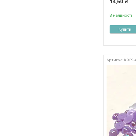
14,60 ₴
В наявності
Купити
К9С9-