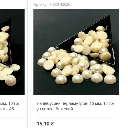
К9С9-42026
мм, 10 гр/
Напівбусини перламутрові 10 мм, 10 гр/
тям - А5
уп колір - бежевий
15,10 ₴