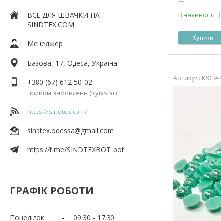
ВСЕ ДЛЯ ШВАЧКИ НА
В наявності
SINDTEX.COM
Купити
Менеджер
Базова, 17, Одеса, Україна
К9С9-
+380 (67) 612-50-02
прийом замовлень (Kyivstar)
https://sindtex.com/
sindtex.odessa@gmail.com
https://t.me/SINDTEXBOT_bot
ГРАФІК РОБОТИ
Понеділок
09:30
17:30