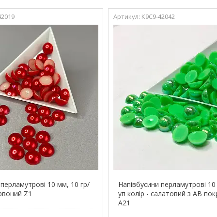
42019
К9С9-42042
перламутрові 10 мм, 10 гр/
Напівбусини перламутрові 10 
ервоний Z1
уп колір - салатовий з АВ по
А21