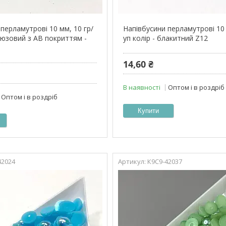
перламутрові 10 мм, 10 гр/
Напівбусини перламутрові 10 
ірюзовий з АВ покриттям -
уп колір - блакитний Z12
14,60 ₴
В наявності
Оптом і в роздріб
Оптом і в роздріб
Купити
42024
К9С9-42037