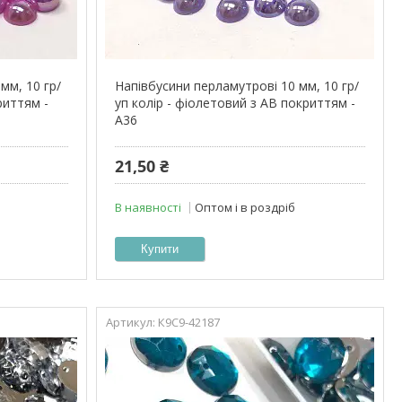
мм, 10 гр/
Напівбусини перламутрові 10 мм, 10 гр/
риттям -
уп колір - фіолетовий з АВ покриттям -
А36
21,50 ₴
В наявності
Оптом і в роздріб
Купити
К9С9-42187