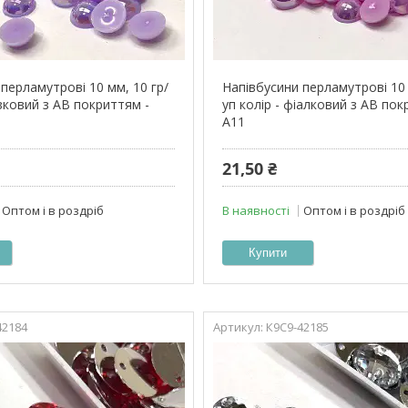
перламутрові 10 мм, 10 гр/
Напівбусини перламутрові 10 
узковий з АВ покриттям -
уп колір - фіалковий з АВ пок
А11
21,50 ₴
Оптом і в роздріб
В наявності
Оптом і в роздріб
Купити
42184
К9С9-42185