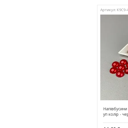
К9С9-
Напівбусини 
уп колір - ч