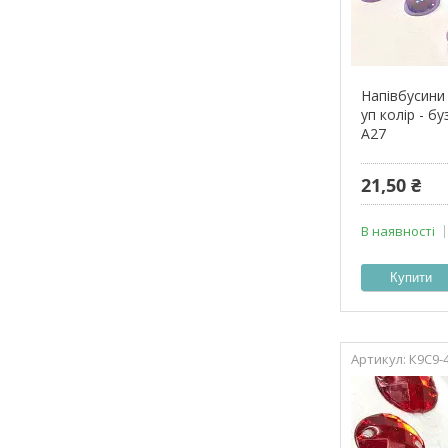
Напівбусини 
уп колір - б
А27
21,50 ₴
В наявності
Купити
К9С9-