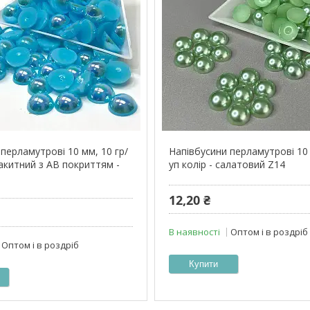
перламутрові 10 мм, 10 гр/
Напівбусини перламутрові 10 
лакитний з АВ покриттям -
уп колір - салатовий Z14
12,20 ₴
В наявності
Оптом і в роздріб
Оптом і в роздріб
Купити