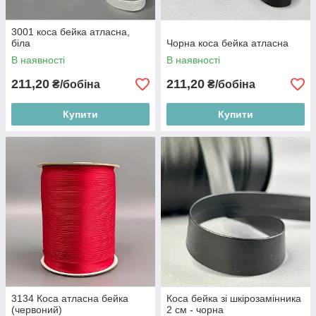
3001 коса бейка атласна,
біла
Чорна коса бейка атласна
В наявності
В наявності
211,20
211,20
₴/бобіна
₴/бобіна
Купити
Купити
3134 Коса атласна бейка
Коса бейка зі шкірозамінника
(червоний)
2 см - чорна