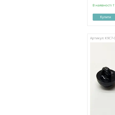
В наявності 1
Купити
К9С7-