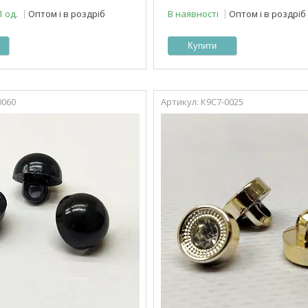
1 од.
Оптом і в роздріб
В наявності
Оптом і в роздріб
Купити
0060
К9С7-0025