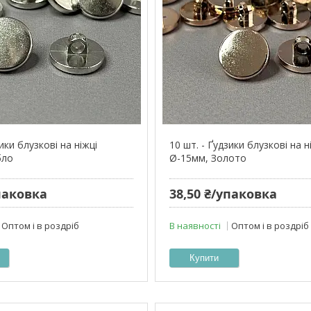
ики блузкові на ніжці
10 шт. - Ґудзики блузкові на н
бло
Ø-15мм, Золото
упаковка
38,50 ₴/упаковка
Оптом і в роздріб
В наявності
Оптом і в роздріб
Купити