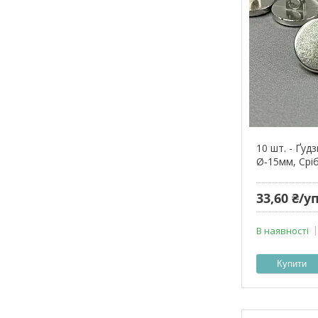
10 шт. - Ґудз
Ø-15мм, Срі
33,60 ₴/
В наявності
Купити