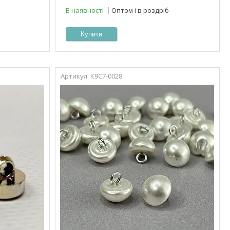
В наявності
Оптом і в роздріб
Купити
К9С7-0028