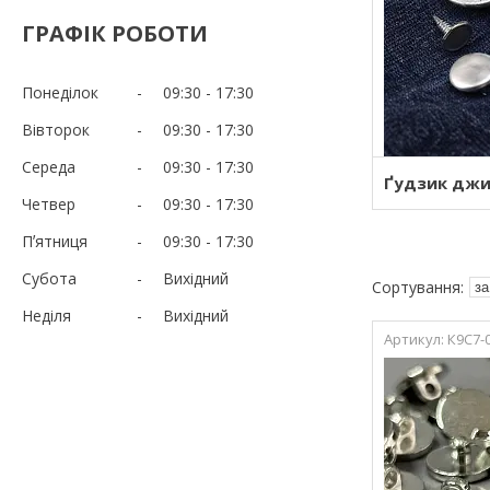
ГРАФІК РОБОТИ
Понеділок
09:30
17:30
Вівторок
09:30
17:30
Середа
09:30
17:30
Ґудзик джи
Четвер
09:30
17:30
Пʼятниця
09:30
17:30
Субота
Вихідний
Неділя
Вихідний
К9С7-