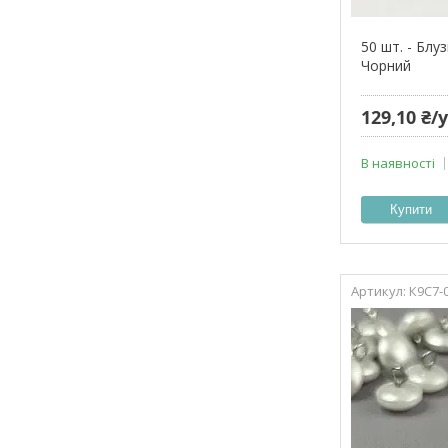
50 шт. - Блу
Чорний
129,10 ₴
В наявності
Купити
К9С7-