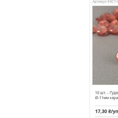
К9С7-
10 шт. - Ґудз
Ø-11мм кара
17,30 ₴/