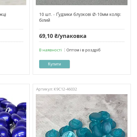
іжці
10 шт. - Ґудзики блузкові Ø-10мм колір:
білий
69,10 ₴/упаковка
В наявності
Оптом і в роздріб
Купити
К9С12-46032