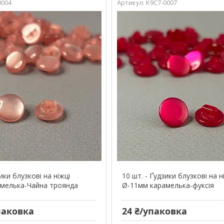
0004
К9С7-0007
ики блузкові на ніжці
10 шт. - Ґудзики блузкові на н
мелька-Чайна троянда
Ø-11мм карамелька-фуксія
упаковка
24 ₴/упаковка