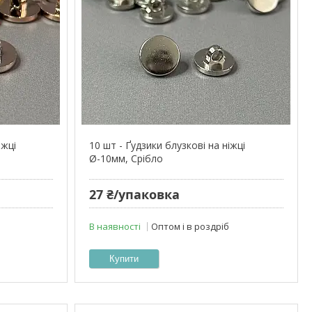
іжці
10 шт - Ґудзики блузкові на ніжці
Ø-10мм, Срібло
27 ₴/упаковка
В наявності
Оптом і в роздріб
Купити