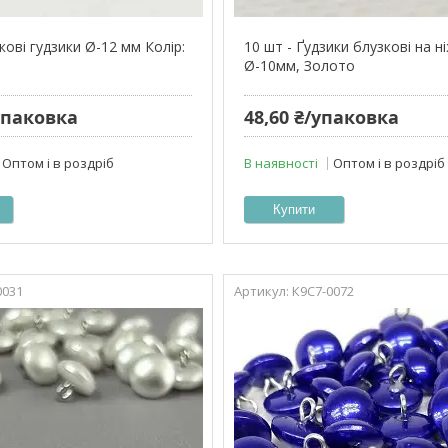
зкові гудзики Ø-12 мм Колір:
10 шт - Ґудзики блузкові на н
Ø-10мм, Золото
/упаковка
48,60 ₴/упаковка
Оптом і в роздріб
В наявності
Оптом і в роздріб
Купити
0031
К9С7-0072