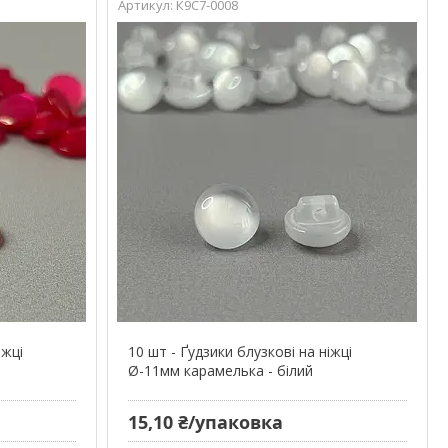
К9С7-0008
іжці
10 шт - Ґудзики блузкові на ніжці
Ø-11мм карамелька - білий
15,10 ₴/упаковка