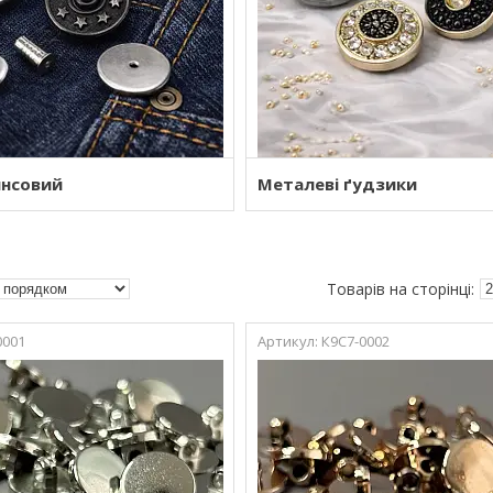
нсовий
Металеві ґудзики
0001
К9С7-0002