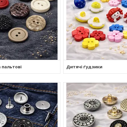
 пальтові
Дитячі ґудзики