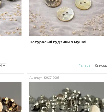
Натуральні ґудзики з мушлі
Галерея
Список
К9С7-0003