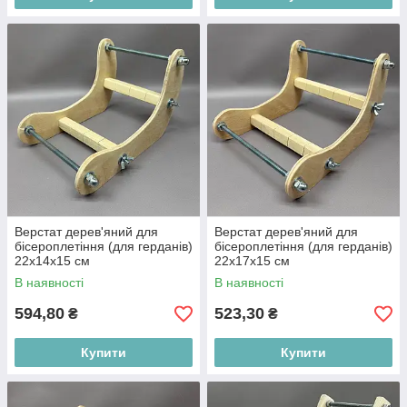
Верстат дерев'яний для
Верстат дерев'яний для
бісероплетіння (для герданів)
бісероплетіння (для герданів)
22х14х15 см
22х17х15 см
В наявності
В наявності
594,80
523,30
₴
₴
Купити
Купити