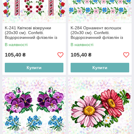
K-241 Квіткові візерунки
K-284 Орнамент волошок
(20х30 см). Confetti.
(20х30 см). Confetti.
Водорозчинний флізелін із
Водорозчинний флізелін із
малюнком
малюнком
В наявності
В наявності
105,40
105,40
₴
₴
Купити
Купити