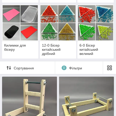
малюнком
20х30см
Килимки для
12-0 Бісер
6-0 Бісер
бісеру
китайський
китайський
дрібний
великий
Сортування
0
Фільтри