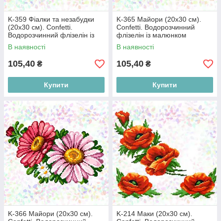
K-359 Фіалки та незабудки
K-365 Майори (20х30 см).
(20х30 см). Confetti.
Confetti. Водорозчинний
Водорозчинний флізелін із
флізелін із малюнком
малюнком
В наявності
В наявності
105,40
105,40
₴
₴
Купити
Купити
K-366 Майори (20х30 см).
K-214 Маки (20х30 см).