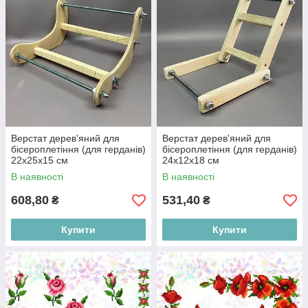
Верстат дерев'яний для
Верстат дерев'яний для
бісероплетіння (для герданів)
бісероплетіння (для герданів)
22х25х15 см
24х12х18 см
В наявності
В наявності
608,80
531,40
₴
₴
Купити
Купити