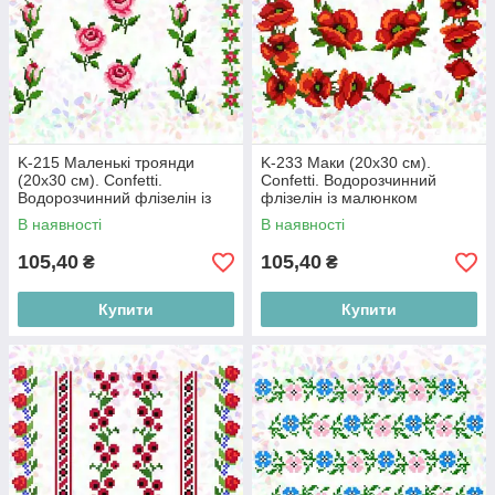
K-215 Маленькі троянди
K-233 Маки (20х30 см).
(20х30 см). Confetti.
Confetti. Водорозчинний
Водорозчинний флізелін із
флізелін із малюнком
малюнком
В наявності
В наявності
105,40
105,40
₴
₴
Купити
Купити