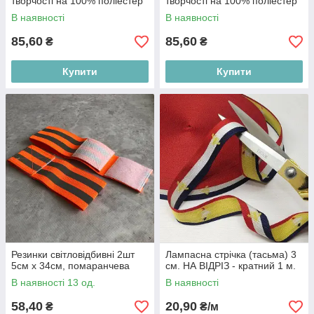
творчості на 100% поліестер
творчості на 100% поліестер
В наявності
В наявності
85,60
85,60
₴
₴
Купити
Купити
Резинки світловідбивні 2шт
Лампасна стрічка (тасьма) 3
5см х 34см, помаранчева
см. НА ВІДРІЗ - кратний 1 м.
В наявності 13 од.
В наявності
58,40
20,90
₴
₴/м