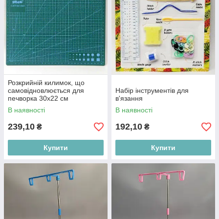
Розкрийній килимок, що
самовідновлюється для
Набір інструментів для
печворка 30х22 см
в'язання
В наявності
В наявності
239,10
192,10
₴
₴
Купити
Купити