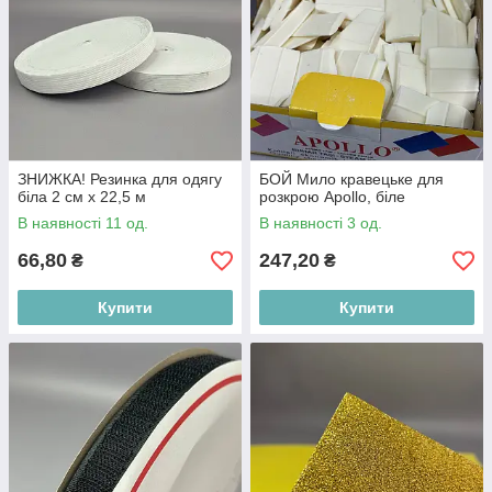
ЗНИЖКА! Резинка для одягу
БОЙ Мило кравецьке для
біла 2 см х 22,5 м
розкрою Apollo, біле
В наявності 11 од.
В наявності 3 од.
66,80
247,20
₴
₴
Купити
Купити