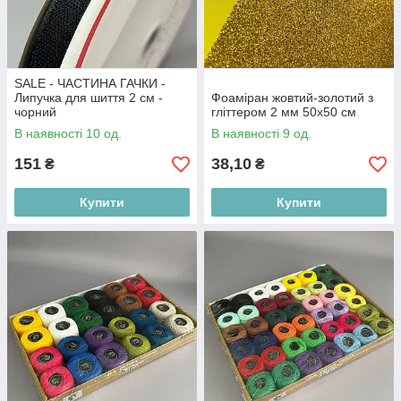
SALE - ЧАСТИНА ГАЧКИ -
Липучка для шиття 2 см -
Фоаміран жовтий-золотий з
чорний
гліттером 2 мм 50х50 см
В наявності 10 од.
В наявності 9 од.
151
38,10
₴
₴
Купити
Купити