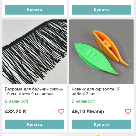
Купити
Купити
Бахрома для бальних суконь
Човник для фріволіте. У
10 см, моток 9 м - чорна
наборі 2 шт.
В наявності
В наявності
432,20
49,10
₴
₴/набір
Купити
Купити