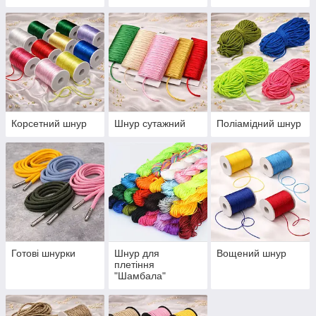
Корсетний шнур
Шнур сутажний
Поліамідний шнур
Готові шнурки
Шнур для
Вощений шнур
плетіння
"Шамбала"