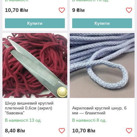
10,70
9
₴/м
₴/м
Купити
Купити
Шнур вишневий круглий
плетений 0,6см (акрил)
Акриловий круглий шнур, 6
"бавовна"
мм — блакитний
В наявності 13 од.
В наявності 8 од.
8,40
10,70
₴/м
₴/м