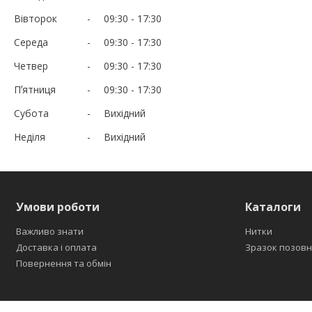
Вівторок
09:30
17:30
Середа
09:30
17:30
Четвер
09:30
17:30
Пʼятниця
09:30
17:30
Субота
Вихідний
Неділя
Вихідний
Умови роботи
Каталоги
Важливо знати
Нитки
Доставка і оплата
Зразок позовн
Повернення та обмін