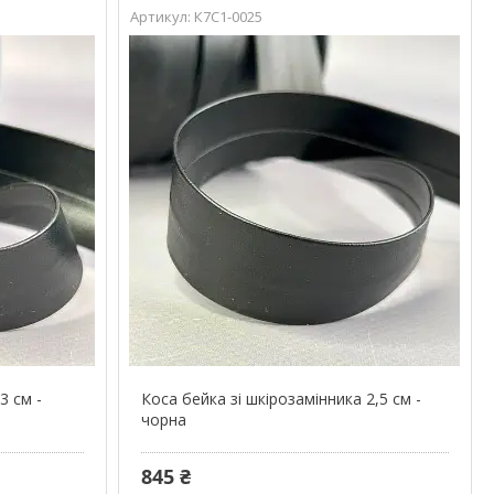
К7С1-0025
3 см -
Коса бейка зі шкірозамінника 2,5 см -
чорна
845 ₴