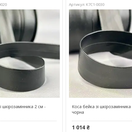
0020
К7С1-0030
і шкірозамінника 2 см -
Коса бейка зі шкірозамінника 
чорна
1 014 ₴