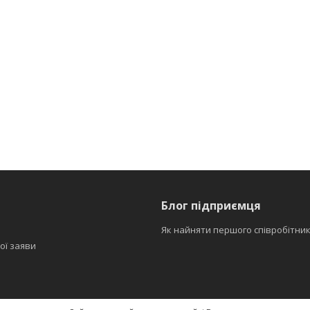
Блог підприємця
Як найняти першого співробітни
ої заяви