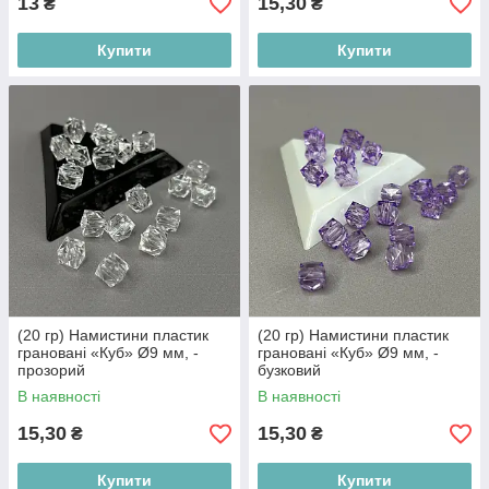
13
15,30
₴
₴
Купити
Купити
(20 гр) Намистини пластик
(20 гр) Намистини пластик
грановані «Куб» Ø9 мм, -
грановані «Куб» Ø9 мм, -
прозорий
бузковий
В наявності
В наявності
15,30
15,30
₴
₴
Купити
Купити