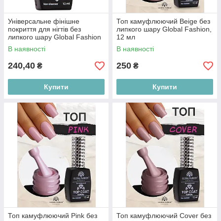
Універсальне фінішне
Топ камуфлюючий Beige без
покриття для нігтів без
липкого шару Global Fashion,
липкого шару Global Fashion
12 мл
TOP-Алмазний, 12 млл
В наявності
В наявності
240,40
250
₴
₴
Купити
Купити
Топ камуфлюючий Рink без
Топ камуфлюючий Сover без