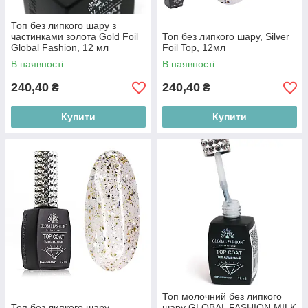
Топ без липкого шару з
частинками золота Gold Foil
Топ без липкого шару, Silver
Global Fashion, 12 мл
Foil Top, 12мл
В наявності
В наявності
240,40
240,40
₴
₴
Купити
Купити
Топ молочний без липкого
Топ без липкого шару,
шару GLOBAL FASHION MILK