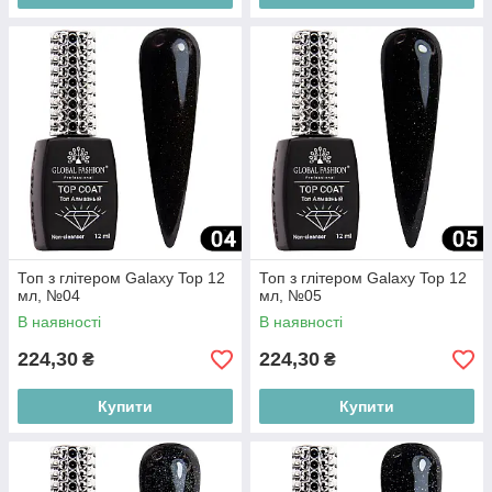
Топ з глітером Galaxy Top 12
Топ з глітером Galaxy Top 12
мл, №04
мл, №05
В наявності
В наявності
224,30
224,30
₴
₴
Купити
Купити