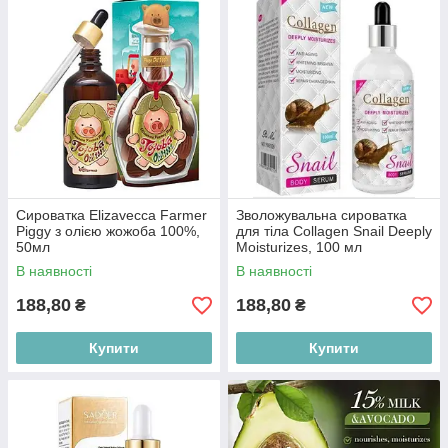
Сироватка Elizavecca Farmer
Зволожувальна сироватка
Piggy з олією жожоба 100%,
для тіла Collagen Snail Deeply
50мл
Moisturizes, 100 мл
В наявності
В наявності
188,80
188,80
₴
₴
Купити
Купити