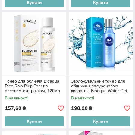
Купити
Купити
Тонер для обличчя Bioaqua
Зволожувальний тонер для
Rice Raw Pulp Toner з
обличчя з гіалуроновою
рисовим екстрактом, 120мл
кислотою Bioaqua Water Get,
150мл
В наявності
В наявності
157,60
198,20
₴
₴
Купити
Купити