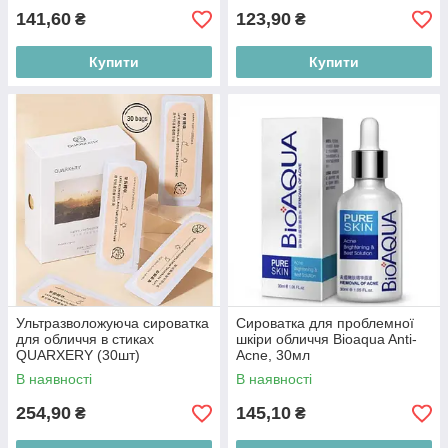
141,60
123,90
₴
₴
Купити
Купити
Ультразволожуюча сироватка
Сироватка для проблемної
для обличчя в стиках
шкіри обличчя Bioaqua Anti-
QUARXERY (30шт)
Acne, 30мл
В наявності
В наявності
254,90
145,10
₴
₴