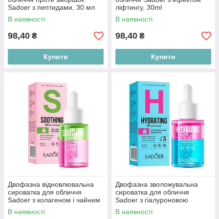
Sadoer з пептидами, 30 мл
ліфтингу, 30ml
В наявності
В наявності
98,40
98,40
₴
₴
Купити
Купити
Двофазна відновлювальна
Двофазна зволожувальна
сироватка для обличчя
сироватка для обличчя
Sadoer з колагеном і чайним
Sadoer з гіалуроновою
деревом, 30 мл
кислотою та олією шипшини,
В наявності
В наявності
30 мл