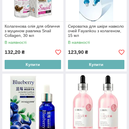
Колагенова олія для обличчя
Сироватка для шкіри навколо
з муцином равлика Snail
очей Fayankou з колагеном,
Collagen, 30 мл
15 мл
В наявності
В наявності
132,20
123,90
₴
₴
Купити
Купити