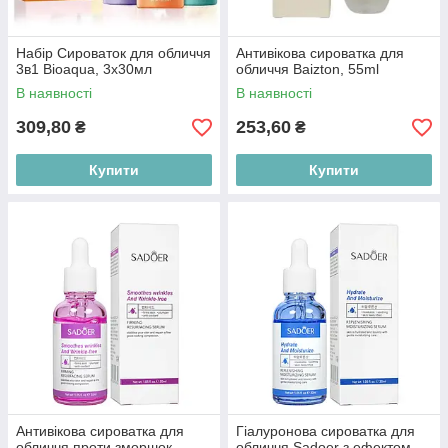
Набір Сироваток для обличчя
Антивікова сироватка для
3в1 Bioaqua, 3х30мл
обличчя Baizton, 55ml
В наявності
В наявності
309,80
253,60
₴
₴
Купити
Купити
Антивікова сироватка для
Гіалуронова сироватка для
обличчя проти зморшок
обличчя Sadoer з ефектом