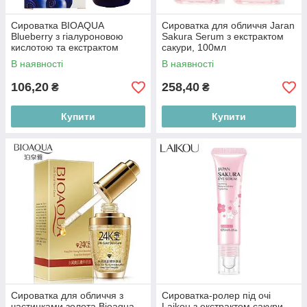
Сироватка BIOAQUA
Сироватка для обличчя Jaran
Blueberry з гіалуроновою
Sakura Serum з екстрактом
кислотою та екстрактом
сакури, 100мл
чорниці, 15 мл
В наявності
В наявності
106,20
258,40
₴
₴
Купити
Купити
Сироватка для обличчя з
Сироватка-ролер під очі
частинками золота Bioaqua
Laikou з екстрактом сакури,