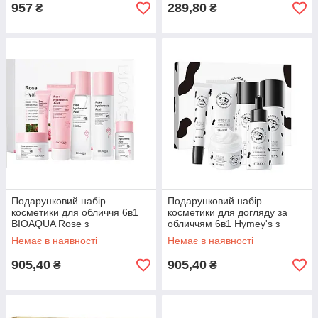
957
289,80
₴
₴
Подарунковий набір
Подарунковий набір
косметики для обличчя 6в1
косметики для догляду за
BIOAQUA Rose з
обличчям 6в1 Hymey's з
гіалуроновою кислотою
протеїнами молока
Немає в наявності
Немає в наявності
905,40
905,40
₴
₴