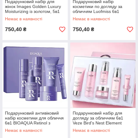
Подарунковий набір для
Подарунковий набір
жінок Images Golden Luxury
косметики по догляду за
Moisturizing із золотом, 5в1
обличчям Luofmiss 6в1
Немає в наявності
Немає в наявності
750,40
750,40
₴
₴
Подарунковий антивіковий
Подарунковий набір для
набір косметики для обличчя
догляду за обличчям 6в1
6в1 BIOAQUA Retinol з
Veze Bird's Nest Element
ретиноломю
Немає в наявності
Немає в наявності