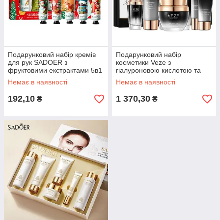
Подарунковий набір кремів
Подарунковий набір
для рук SADOER з
косметики Veze з
фруктовими екстрактами 5в1
гіалуроновою кислотою та
екстрактом чорного
Немає в наявності
Немає в наявності
трюфеля, 7в1
192,10
1 370,30
₴
₴