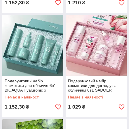
1 152,30
1 210
₴
₴
Подарунковий набір
Подарунковий набір
косметики для обличчя 6в1
косметики для догляду за
BIOAQUA Hyaluronic з
обличчям 6в1 SADOER
гіалуроновою кислотою
Персик
Немає в наявності
Немає в наявності
1 152,30
1 029
₴
₴