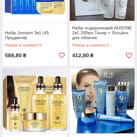
Набір подарунковий AUSONE
Набір Jomtam 3в1 (45
2в1 200мл Тонер + Лосьйон
Предметів)
для обличчя
Немає в наявності
Немає в наявності
589,80
412,80
₴
₴