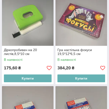
Діркопробивач на 20
Гра настiльна фокуси
листiв,8,5*10 см
19,5*12*6,5 см
В наявності
В наявності
175,60
384,20
₴
₴
Купити
Купити