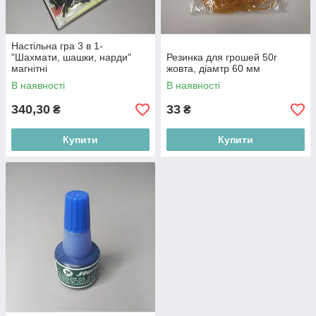
Настiльна гра 3 в 1-
"Шахмати, шашки, нарди"
Резинка для грошей 50г
магнiтнi
жовта, дiамтр 60 мм
В наявності
В наявності
340,30
33
₴
₴
Купити
Купити