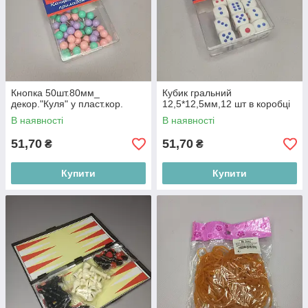
Кнопка 50шт.80мм_
Кубик гральний
декор."Куля" у пласт.кор.
12,5*12,5мм,12 шт в коробцi
В наявності
В наявності
51,70
51,70
₴
₴
Купити
Купити