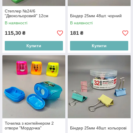
Степлер №24/6
"Двокольоровий" 12см
Біндер 25мм 48шт. чорний
В наявності
В наявності
115,30
181
₴
₴
Купити
Купити
Точилка з контейнером 2
отвори "Мордочка"
Біндер 25мм 48шт. кольорові