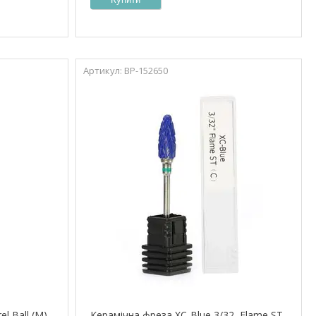
ВР-152650
l Ball (M)
Керамічна фреза XC-Blue 3/32, Flame ST