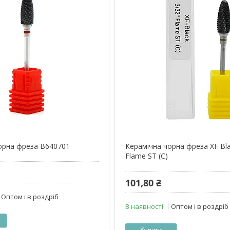
орна фреза B640701
Керамічна чорна фреза XF Bla
Flame ST (C)
101,80 ₴
Оптом і в роздріб
В наявності
Оптом і в роздріб