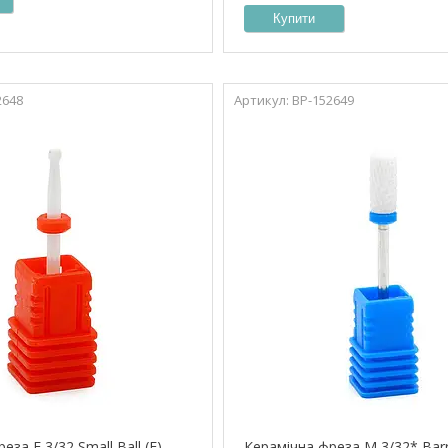
Купити
2648
ВР-152649
еза F 3/32 Small Ball (F)
Керамічна фреза M 3/32* Barre