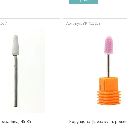
Купити
2657
ВР-152658
реза біла, 45-35
Корундова фреза куля, роже