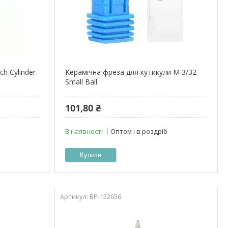
ch Cylinder
Керамічна фреза для кутикули M 3/32
Small Ball
101,80 ₴
В наявності
Оптом і в роздріб
Купити
ВР-152656