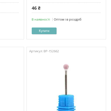
46 ₴
В наявності
Оптом і в роздріб
Купити
ВР-152662