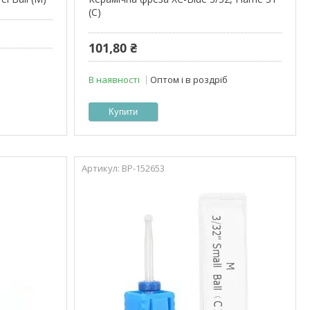
(C)
101,80 ₴
В наявності
Оптом і в роздріб
Купити
ВР-152653