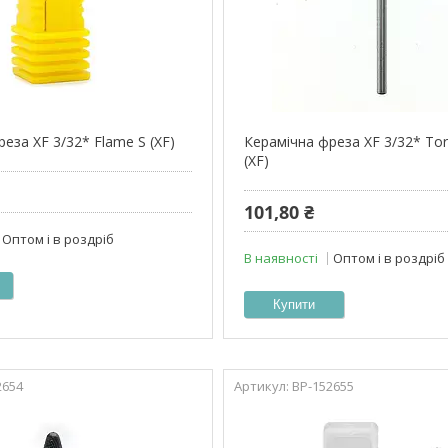
еза XF 3/32* Flame S (XF)
Керамічна фреза XF 3/32* Tor
(XF)
101,80 ₴
Оптом і в роздріб
В наявності
Оптом і в роздріб
Купити
2654
ВР-152655