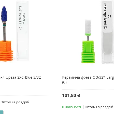
иня фреза 2XC-Blue 3/32
Керамічна фреза C 3/32* Large
(C)
101,80 ₴
Оптом і в роздріб
В наявності
Оптом і в роздріб