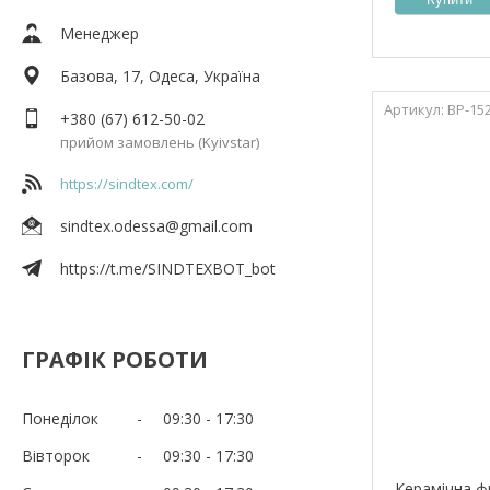
Менеджер
Базова, 17, Одеса, Україна
ВР-15
+380 (67) 612-50-02
прийом замовлень (Kyivstar)
https://sindtex.com/
sindtex.odessa@gmail.com
https://t.me/SINDTEXBOT_bot
ГРАФІК РОБОТИ
Понеділок
09:30
17:30
Вівторок
09:30
17:30
Керамічна фр