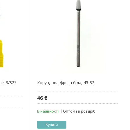
ck 3/32*
Корундова фреза біла, 45-32
46 ₴
В наявності
Оптом і в роздріб
Купити