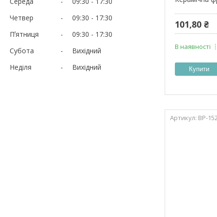
Середа
09:30
17:30
Четвер
09:30
17:30
101,80 ₴
Пʼятниця
09:30
17:30
В наявності
Субота
Вихідний
Неділя
Вихідний
Купити
ВР-15