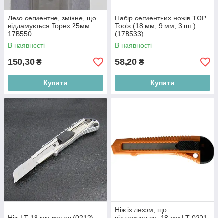
Лезо сегментне, змінне, що
Набір сегментних ножів TOP
відламується Topex 25мм
Tools (18 мм, 9 мм, 3 шт.)
17B550
(17B533)
В наявності
В наявності
150,30
58,20
₴
₴
Купити
Купити
Ніж із лезом, що
Ніж LT 18 мм метал (0212)
відламується, 18 мм LT 0201