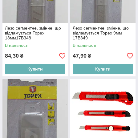
Лезо сегментне, змінне, що
Лезо сегментне, змінне, що
відламується Topex
відламується Topex 9мм
18мм17B348
17B349
В наявності
В наявності
84,30
47,90
₴
₴
Купити
Купити