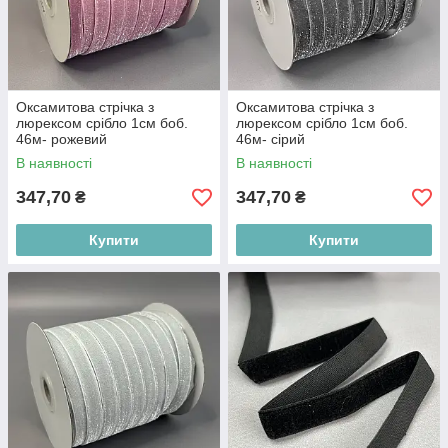
Оксамитова стрічка з
Оксамитова стрічка з
люрексом срібло 1см боб.
люрексом срібло 1см боб.
46м- рожевий
46м- сірий
В наявності
В наявності
347,70
347,70
₴
₴
Купити
Купити