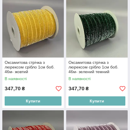
Оксамитова стрічка з
Оксамитова стрічка з
люрексом срібло 1см боб.
люрексом срібло 1см боб.
46м- жовтий
46м- зелений темний
В наявності
В наявності
347,70
347,70
₴
₴
Купити
Купити