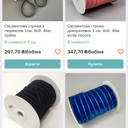
Оксамитова стрічка з
Оксамитова стрічка
люрексом 1см. боб. 46м,
декоративна 1 см. боб. 46м.
срібло
колір лосось
В наявності 4 од.
В наявності
207,70
347,70
₴/бобіна
₴/бобіна
Купити
Купити