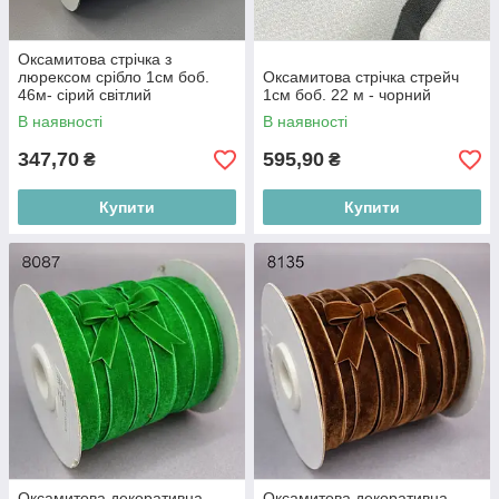
Оксамитова стрічка з
люрексом срібло 1см боб.
Оксамитова стрічка стрейч
46м- сірий світлий
1см боб. 22 м - чорний
В наявності
В наявності
347,70
595,90
₴
₴
Купити
Купити
Оксамитова декоративна
Оксамитова декоративна