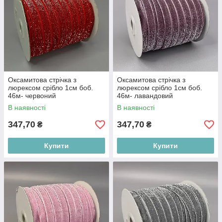
Оксамитова стрічка з
Оксамитова стрічка з
люрексом срібло 1см боб.
люрексом срібло 1см боб.
46м- червоний
46м- лавандовий
В наявності
В наявності
347,70
347,70
₴
₴
Купити
Купити