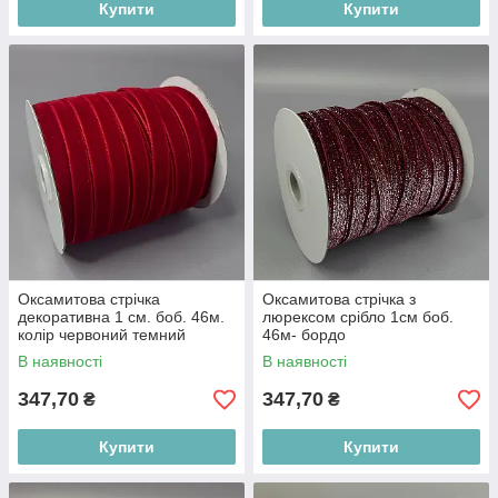
Купити
Купити
Оксамитова стрічка
Оксамитова стрічка з
декоративна 1 см. боб. 46м.
люрексом срібло 1см боб.
колір червоний темний
46м- бордо
В наявності
В наявності
347,70
347,70
₴
₴
Купити
Купити