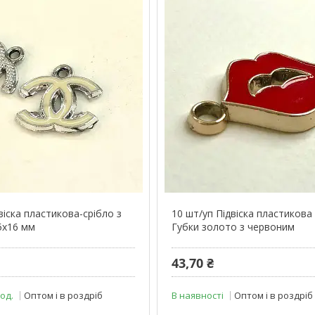
віска пластикова-срібло з
10 шт/уп Підвіска пластиков
5х16 мм
Губки золото з червоним
43,70 ₴
 од.
Оптом і в роздріб
В наявності
Оптом і в роздріб