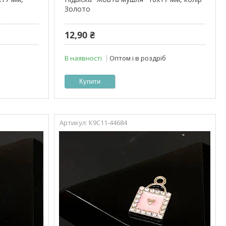
Золото
12,90 ₴
В наявності
Оптом і в роздріб
Купити
К9С11-44684