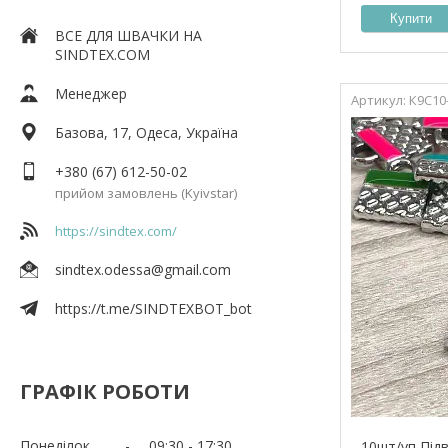
Купити
ВСЕ ДЛЯ ШВАЧКИ НА
SINDTEX.COM
Менеджер
К9С10
Базова, 17, Одеса, Україна
+380 (67) 612-50-02
прийом замовлень (Kyivstar)
https://sindtex.com/
sindtex.odessa@gmail.com
https://t.me/SINDTEXBOT_bot
ГРАФІК РОБОТИ
Понеділок
09:30
17:30
10шт/уп Під