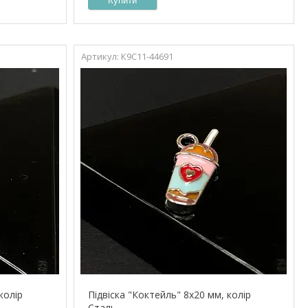
Купити
К9С11-44691
колір
Підвіска "Коктейль" 8х20 мм, колір
Сталь