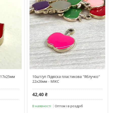
а 17х25мм
10шт/уп Підвіска пластикова "Яблучко"
22х26мм - МІКС
42,40 ₴
В наявності
Оптом і в роздріб