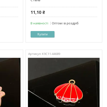
11,10 ₴
В наявності
Оптом і в роздріб
Купити
К9С11-44689