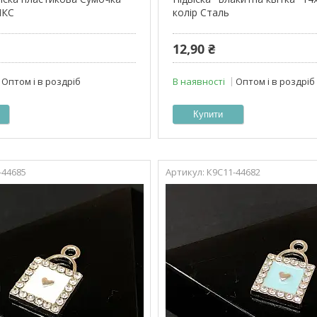
ІКС
колір Сталь
12,90 ₴
Оптом і в роздріб
В наявності
Оптом і в роздріб
Купити
-44685
К9С11-44682