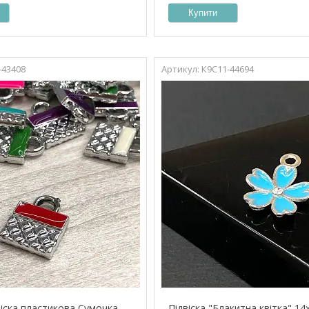
Купити
-43408
К9С11-44694
віска пластикова Сумочка
Підвіска "Блакитна квітка" 14