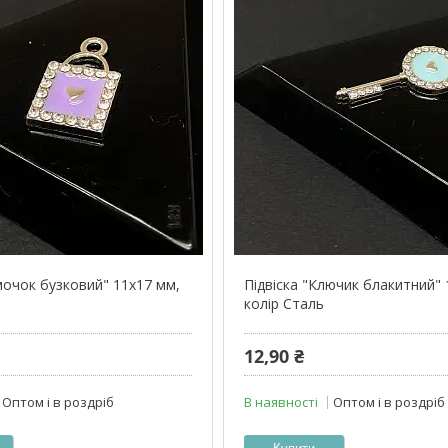
мочок бузковий" 11х17 мм,
Підвіска "Ключик блакитний" 
колір Сталь
12,90 ₴
Оптом і в роздріб
В наявності
Оптом і в роздріб