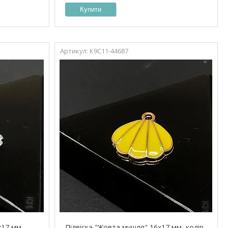
Купити
К9С11-44687
х17 мм,
Підвіска "Жовта мушля" 16х17 мм, колір