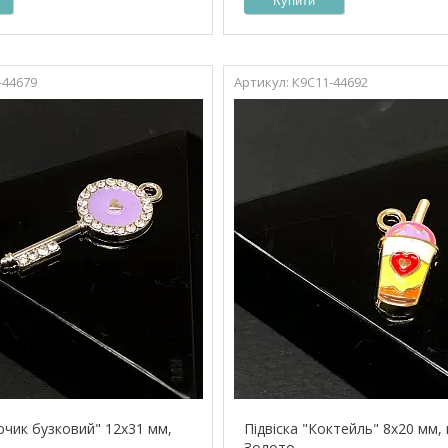
Купити
-44679
К9С11-44692
ючик бузковий" 12х31 мм,
Підвіска "Коктейль" 8х20 мм, 
Золото