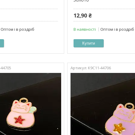
12,90 ₴
Оптом і в роздріб
В наявності
Оптом і в роздріб
Купити
-44705
К9С11-44706