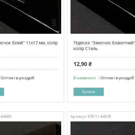
мочок білий" 11х17 мм, колір
Підвіска "Замочок блакитний"
колір Сталь
12,90 ₴
Оптом і в роздріб
В наявності
Оптом і в роздріб
Купити
-44683
К9С11-44678