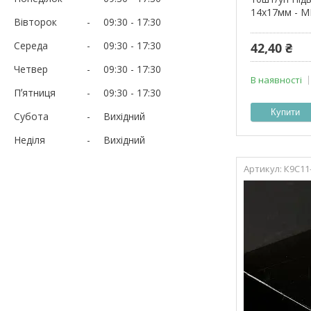
14х17мм - М
Вівторок
09:30
17:30
Середа
09:30
17:30
42,40 ₴
Четвер
09:30
17:30
В наявності
Пʼятниця
09:30
17:30
Купити
Субота
Вихідний
Неділя
Вихідний
К9С11