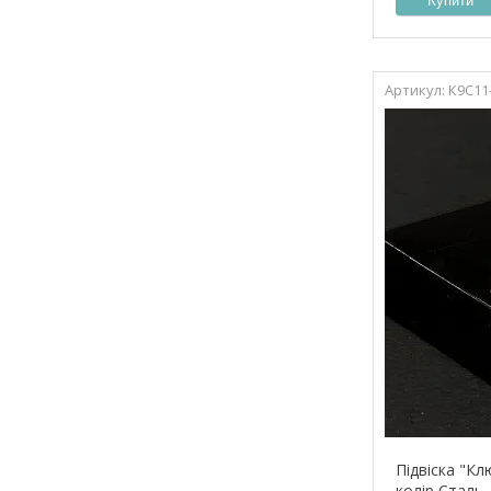
Купити
К9С11
Підвіска "Кл
колір Сталь