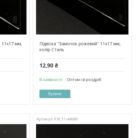
 11х17 мм,
Підвіска "Замочок рожевий" 11х17 мм,
колір Сталь
12,90 ₴
В наявності
Оптом і в роздріб
Купити
К9С11-44680