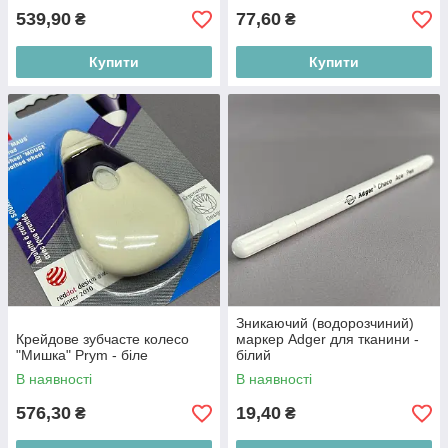
539,90
77,60
₴
₴
Купити
Купити
Зникаючий (водорозчиний)
Крейдове зубчасте колесо
маркер Adger для тканини -
"Мишка" Prym - біле
білий
В наявності
В наявності
576,30
19,40
₴
₴