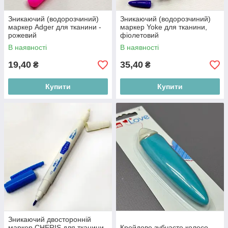
Зникаючий (водорозчиний)
Зникаючий (водорозчиний)
маркер Adger для тканини -
маркер Yoke для тканини,
рожевий
фіолетовий
В наявності
В наявності
19,40
35,40
₴
₴
Купити
Купити
Зникаючий двосторонній
маркер CHERIS для тканини,
Крейдове зубчасте колесо