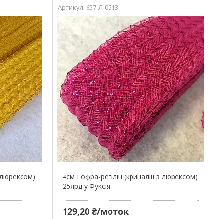
657-Л-0613
з люрексом)
4см Гофра-регілін (криналін з люрексом)
25ярд у Фуксія
129,20 ₴/моток