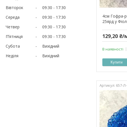
Вівторок
09:30
17:30
4см Гофра-ре
Середа
09:30
17:30
25ярд у Фіо
Четвер
09:30
17:30
129,20 ₴/
Пʼятниця
09:30
17:30
Субота
Вихідний
В наявності
Неділя
Вихідний
Купити
657-Л