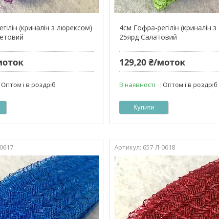
гілін (криналін з люрексом)
4см Гофра-регілін (криналін 
летовий
25ярд Салатовий
моток
129,20 ₴/моток
Оптом і в роздріб
В наявності
Оптом і в роздріб
Купити
-0617
657-Л-0618