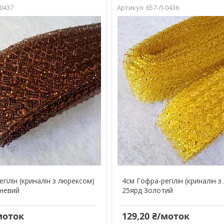
-0437
657-Л-0436
гілін (криналін з люрексом)
4см Гофра-регілін (криналін 
невий
25ярд Золотий
моток
129,20 ₴/моток