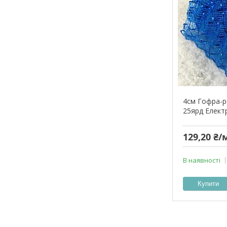
4см Гофра-ре
25ярд Елект
129,20 ₴/
В наявності
Купити