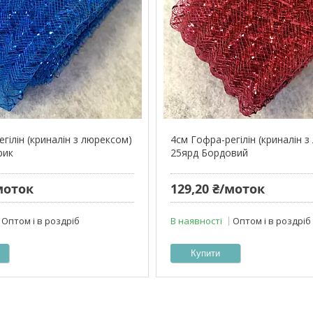
гілін (криналін з люрексом)
4см Гофра-регілін (криналін 
рик
25ярд Бордовий
моток
129,20 ₴/моток
Оптом і в роздріб
В наявності
Оптом і в роздріб
Купити