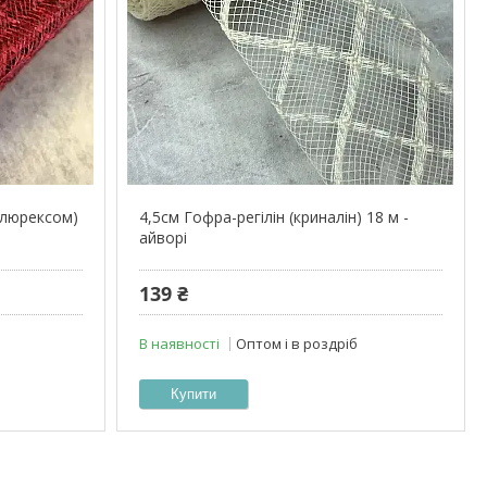
з люрексом)
4,5см Гофра-регілін (криналін) 18 м -
айворі
139 ₴
В наявності
Оптом і в роздріб
Купити