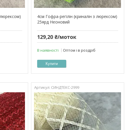
з люрексом)
4см Гофра-регілін (криналін з люрексом)
25ярд Неоновий
129,20 ₴/моток
В наявності
Оптом і в роздріб
Купити
СИНДТЕКС-2999