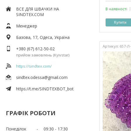
ВСЕ ДЛЯ ШВАЧКИ НА
В наявності
SINDTEX.COM
Купити
Менеджер
Базова, 17, Одеса, Україна
657-Л
+380 (67) 612-50-02
прийом замовлень (Kyivstar)
https://sindtex.com/
sindtex.odessa@gmail.com
https://t.me/SINDTEXBOT_bot
ГРАФІК РОБОТИ
Понеділок
09:30
17:30