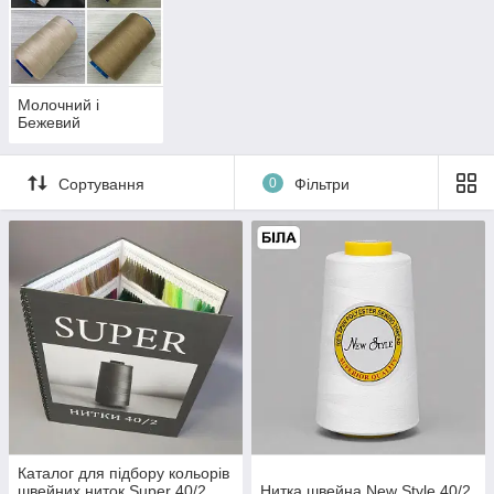
Молочний і
Бежевий
Сортування
0
Фільтри
Каталог для підбору кольорів
швейних ниток Super 40/2
Нитка швейна New Style 40/2