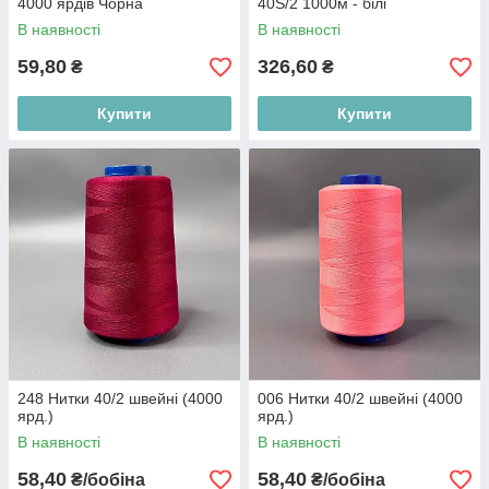
4000 ярдів Чорна
40S/2 1000м - білі
В наявності
В наявності
59,80
326,60
₴
₴
Купити
Купити
248 Нитки 40/2 швейні (4000
006 Нитки 40/2 швейні (4000
ярд.)
ярд.)
В наявності
В наявності
58,40
58,40
₴/бобіна
₴/бобіна