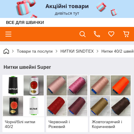
ВСЕ ДЛЯ ШВАЧКИ
Товари та послуги
НИТКИ SINDTEX
Нитки 40/2 швей
Нитки швейні Super
Чорні/білі нитки
Червоний і
Жовтогарячий і
40/2
Рожевий
Коричневий