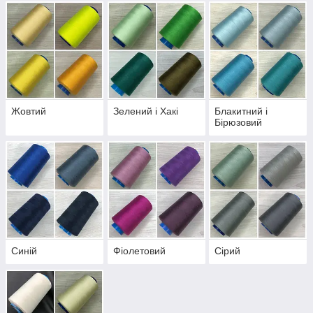
Жовтий
Зелений і Хакі
Блакитний і
Бірюзовий
Синій
Фіолетовий
Сірий