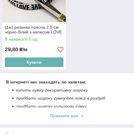
(1м) резинка поясна 2,5 см
чорно-білий з написом LOVE
В наявності 5 од.
29,80
₴/м
Купити
В інтернеті нас знаходять по запитам:
купити гумку декоративну широку
придбати широку гумку для пояса в роздріб
придбати широку кольорову гумку
придбати широку гумку для пояса україна
Показати все
широка гумка для пояса
гумка для нижньої білизни україна