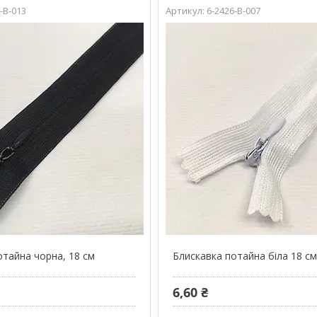
-В-013
6-2426-В-007
отайна чорна, 18 см
Блискавка потайна біла 18 с
6,60 ₴