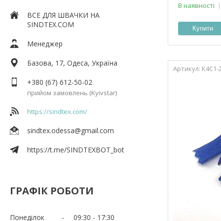
В наявності
ВСЕ ДЛЯ ШВАЧКИ НА
SINDTEX.COM
Купити
Менеджер
Базова, 17, Одеса, Україна
К4С1-
+380 (67) 612-50-02
прийом замовлень (Kyivstar)
https://sindtex.com/
sindtex.odessa@gmail.com
https://t.me/SINDTEXBOT_bot
ГРАФІК РОБОТИ
Понеділок
09:30
17:30