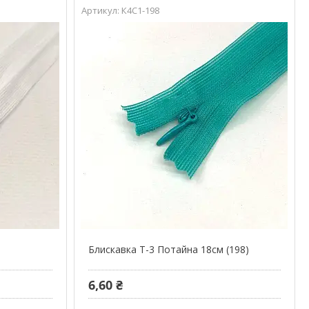
К4С1-198
м
Блискавка Т-3 Потайна 18см (198)
6,60 ₴