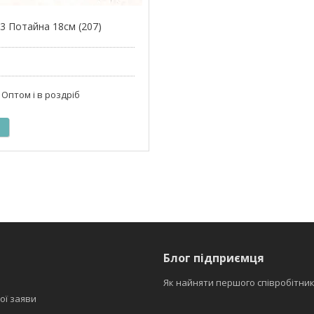
-3 Потайна 18см (207)
Оптом і в роздріб
Блог підприємця
Як найняти першого співробітни
ої заяви