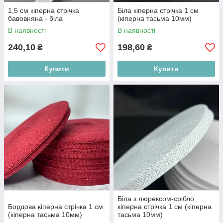
1,5 см кіперна стрічка
Біла кіперна стрічка 1 см
бавовняна - біла
(кіперна тасьма 10мм)
В наявності
В наявності
240,10
198,60
₴
₴
Купити
Купити
Біла з люрексом-срібло
Бордова кіперна стрічка 1 см
кіперна стрічка 1 см (кіперна
(кіперна тасьма 10мм)
тасьма 10мм)