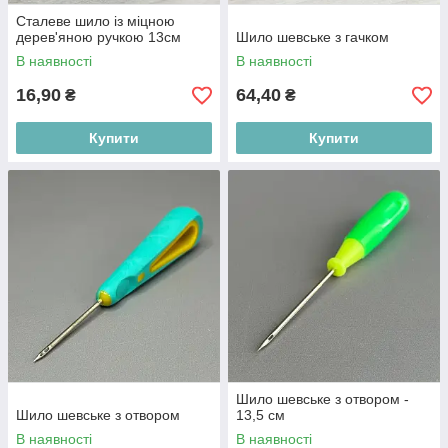
Сталеве шило із міцною
дерев'яною ручкою 13см
Шило шевське з гачком
В наявності
В наявності
16,90
64,40
₴
₴
Купити
Купити
Шило шевське з отвором -
Шило шевське з отвором
13,5 см
В наявності
В наявності