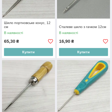
Шило портновське конус, 12
см
Сталеве шило з гачком 12см
В наявності
В наявності
65,30
16,90
₴
₴
Купити
Купити