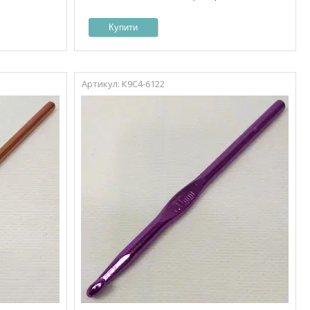
Купити
К9С4-6122