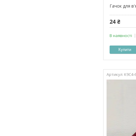
Гачок для в
24 ₴
В наявності
Купити
К9С4-