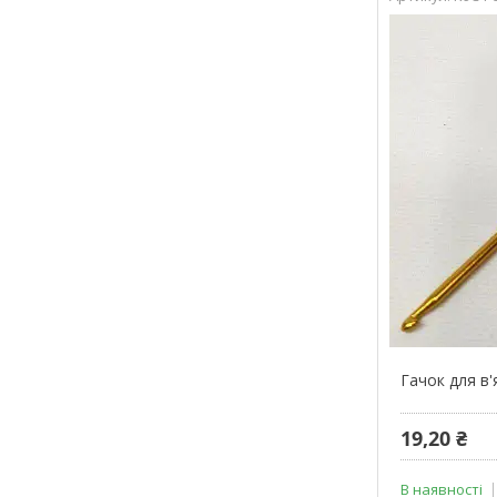
Гачок для в'
19,20 ₴
В наявності