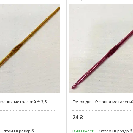
язання металевий # 3,5
Гачок для в'язання металеви
24 ₴
Оптом і в роздріб
В наявності
Оптом і в роздріб