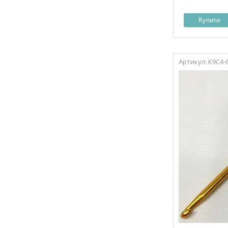
Купити
К9С4-