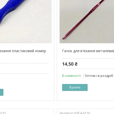
'язання пластиковий номер
Гачок для в'язання металеви
14,50 ₴
В наявності
Оптом і в роздріб
Купити
6115
К9С4-6116