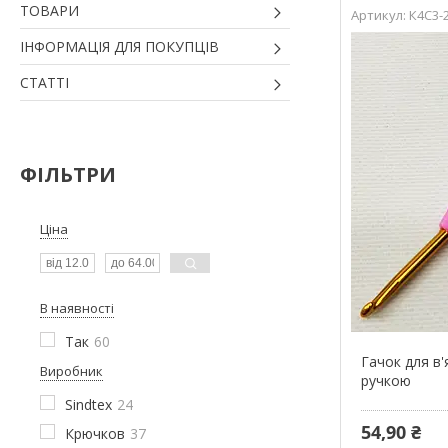
ТОВАРИ
К4С3-
ІНФОРМАЦІЯ ДЛЯ ПОКУПЦІВ
СТАТТІ
ФІЛЬТРИ
Ціна
В наявності
Так
60
Гачок для в
Виробник
ручкою
Sindtex
24
54,90 ₴
Крючков
37