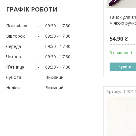
ГРАФІК РОБОТИ
Гачок для в'
м'якою ручк
Понеділок
09:30
17:30
Вівторок
09:30
17:30
54,90 ₴
Середа
09:30
17:30
В наявності
Четвер
09:30
17:30
Пʼятниця
09:30
17:30
Купити
Субота
Вихідний
Неділя
Вихідний
К9С4-