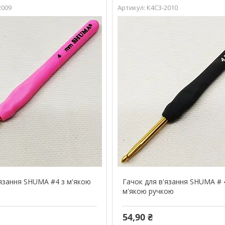
2009
К4С3-2010
'язання SHUMA #4 з м'якою
Гачок для в'язання SHUMA # 4
м'якою ручкою
54,90 ₴