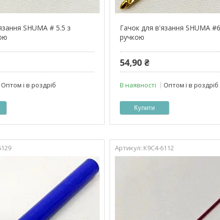
язання SHUMA # 5.5 з
Гачок для в'язання SHUMA #6
ою
ручкою
54,90 ₴
Оптом і в роздріб
В наявності
Оптом і в роздріб
Купити
6129
К9С4-6112