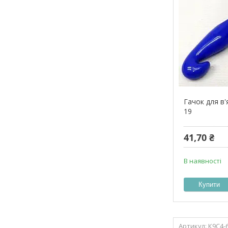
Гачок для в
19
41,70 ₴
В наявності
Купити
К9С4-