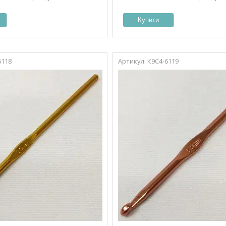
Купити
6118
К9С4-6119