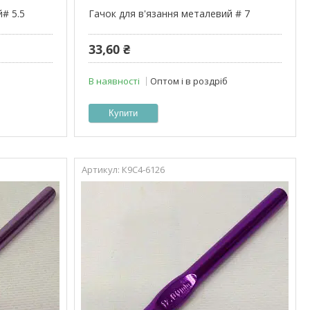
й# 5.5
Гачок для в'язання металевий # 7
33,60 ₴
В наявності
Оптом і в роздріб
Купити
К9С4-6126