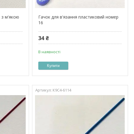
 з м'якою
Гачок для в'язання пластиковий номер
16
34 ₴
В наявності
Купити
К9С4-6114