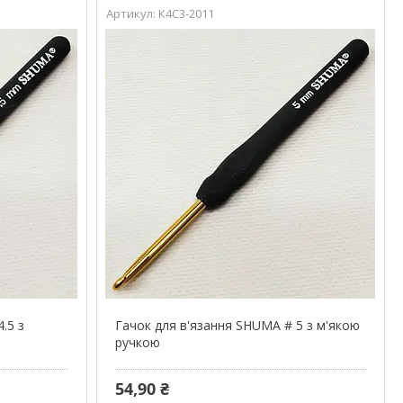
К4С3-2011
.5 з
Гачок для в'язання SHUMA # 5 з м'якою
ручкою
54,90 ₴