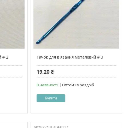
й # 2
Гачок для в'язання металевий # 3
19,20 ₴
В наявності
Оптом і в роздріб
Купити
К9С4-6117