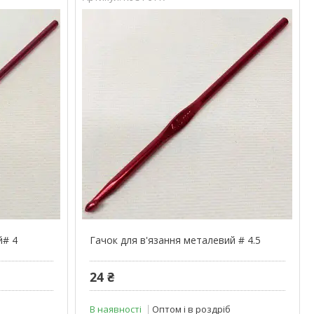
й# 4
Гачок для в'язання металевий # 4.5
24 ₴
В наявності
Оптом і в роздріб