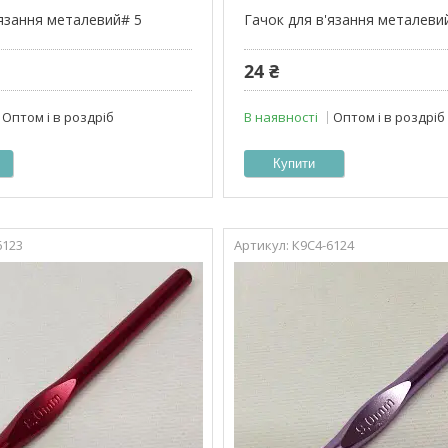
'язання металевий# 5
Гачок для в'язання металеви
24 ₴
Оптом і в роздріб
В наявності
Оптом і в роздріб
Купити
6123
К9С4-6124