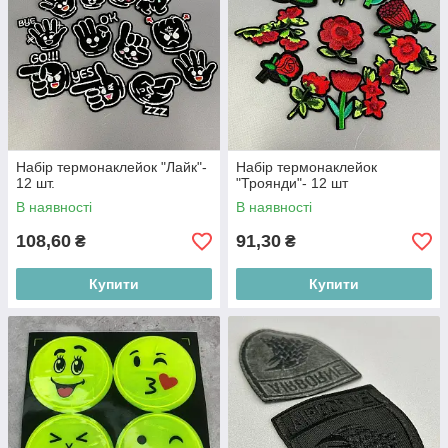
Набір термонаклейок "Лайк"-
Набір термонаклейок
12 шт.
"Троянди"- 12 шт
В наявності
В наявності
108,60
91,30
₴
₴
Купити
Купити