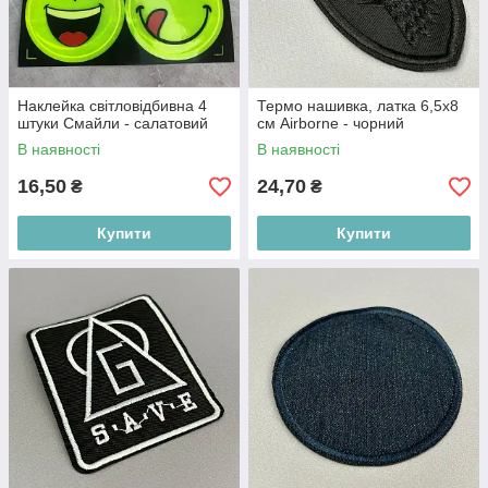
Наклейка світловідбивна 4
Термо нашивка, латка 6,5х8
штуки Смайли - салатовий
см Airborne - чорний
В наявності
В наявності
16,50
24,70
₴
₴
Купити
Купити