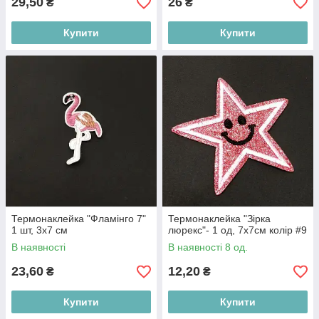
29,50
26
₴
₴
Купити
Купити
Термонаклейка "Фламінго 7"
Термонаклейка "Зірка
1 шт, 3х7 см
люрекс"- 1 од, 7х7см колір #9
В наявності
В наявності 8 од.
23,60
12,20
₴
₴
Купити
Купити