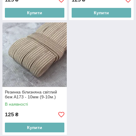
Купити
Купити
Резинка білизняна світлий
беж А173 - 10мм (9-10м.)
В наявності
125
₴
Купити