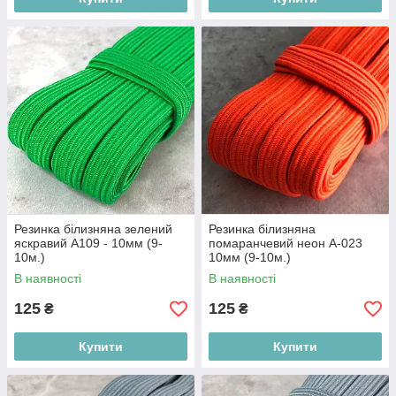
Резинка білизняна зелений
Резинка білизняна
яскравий А109 - 10мм (9-
помаранчевий неон А-023
10м.)
10мм (9-10м.)
В наявності
В наявності
125
125
₴
₴
Купити
Купити