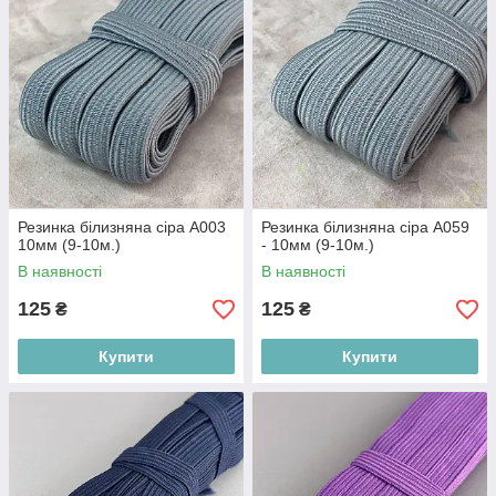
Резинка білизняна сіра А003
Резинка білизняна сіра А059
10мм (9-10м.)
- 10мм (9-10м.)
В наявності
В наявності
125
125
₴
₴
Купити
Купити