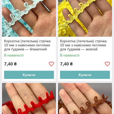
Корсетна (петелька) стрічка
Корсетна (петелька) стрічка
10 мм з навісними петлями
10 мм з навісними петлями
для ґудзиків — блакитний
для ґудзиків — жовтий
(аква)
В наявності
В наявності
7,40
7,40
₴
₴
Купити
Купити