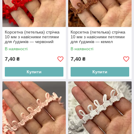
Корсетна (петелька) стрічка
Корсетна (петелька) стрічка
10 мм з навісними петлями
10 мм з навісними петлями
для ґудзиків — червоний
для ґудзиків — кемел
В наявності
В наявності
7,40
7,40
₴
₴
Купити
Купити