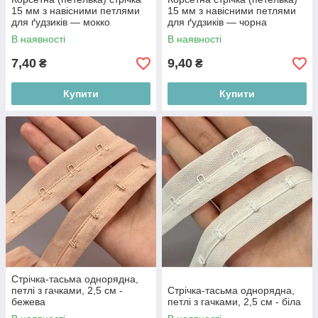
15 мм з навісними петлями
15 мм з навісними петлями
для ґудзиків — мокко
для ґудзиків — чорна
В наявності
В наявності
7,40
9,40
₴
₴
Купити
Купити
Стрічка-тасьма однорядна,
петлі з гачками, 2,5 см -
Стрічка-тасьма однорядна,
бежева
петлі з гачками, 2,5 см - біла