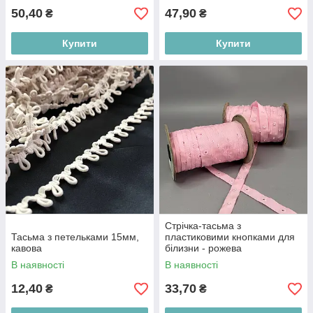
50,40
47,90
₴
₴
Купити
Купити
Стрічка-тасьма з
Тасьма з петельками 15мм,
пластиковими кнопками для
кавова
білизни - рожева
В наявності
В наявності
12,40
33,70
₴
₴