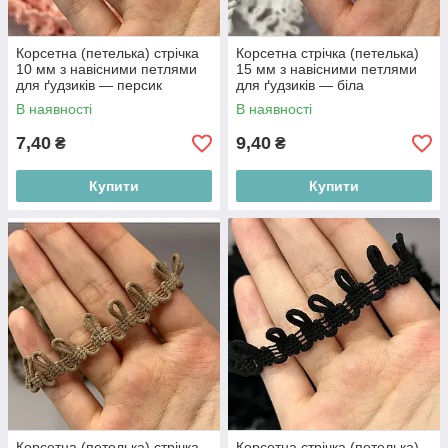
Корсетна (петелька) стрічка
Корсетна стрічка (петелька)
10 мм з навісними петлями
15 мм з навісними петлями
для ґудзиків — персик
для ґудзиків — біла
В наявності
В наявності
7,40
9,40
₴
₴
Купити
Купити
Корсетна (петелька) стрічка
Корсетна стрічка (петелька)