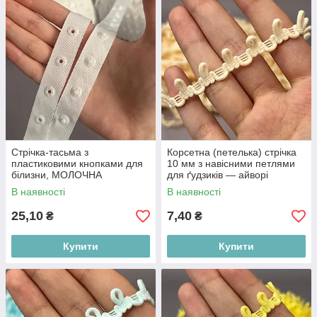
Стрічка-тасьма з
Корсетна (петелька) стрічка
пластиковими кнопками для
10 мм з навісними петлями
білизни, МОЛОЧНА
для ґудзиків — айворі
В наявності
В наявності
25,10
7,40
₴
₴
Купити
Купити