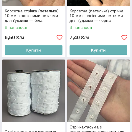
Корсетна стрічка (петелька)
Корсетна (петелька) стрічка
10 мм з навісними петлями
10 мм з навісними петлями
для ґудзиків — біла
для ґудзиків — чорна
В наявності
В наявності
6,50
7,40
₴/м
₴/м
Купити
Купити
Стрічка-тасьма з
Стрічка-тасьма з кнопками,
пластиковими кнопками для