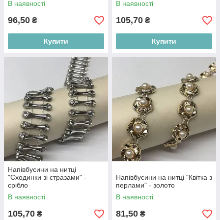
В наявності
В наявності
96,50
105,70
₴
₴
Купити
Купити
Напівбусини на нитці
"Сходинки зі стразами" -
Напівбусини на нитці "Квітка з
срібло
перлами" - золото
В наявності
В наявності
105,70
81,50
₴
₴