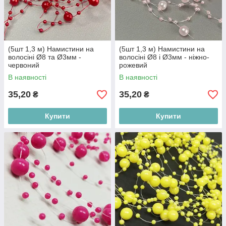
(5шт 1,3 м) Намистини на
(5шт 1,3 м) Намистини на
волосіні Ø8 та Ø3мм -
волосіні Ø8 і Ø3мм - ніжно-
червоний
рожевий
В наявності
В наявності
35,20
35,20
₴
₴
Купити
Купити