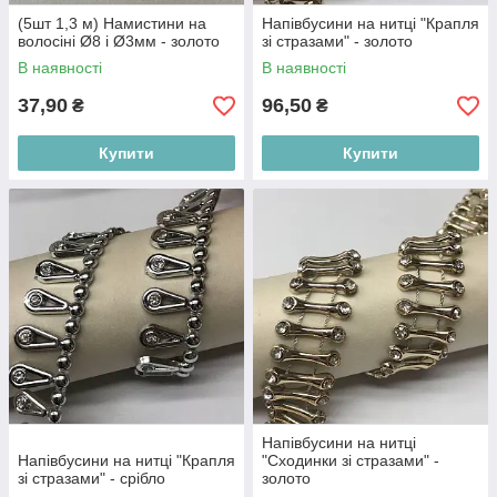
(5шт 1,3 м) Намистини на
Напівбусини на нитці "Крапля
волосіні Ø8 і Ø3мм - золото
зі стразами" - золото
В наявності
В наявності
37,90
96,50
₴
₴
Купити
Купити
Напівбусини на нитці
Напівбусини на нитці "Крапля
"Сходинки зі стразами" -
зі стразами" - срібло
золото