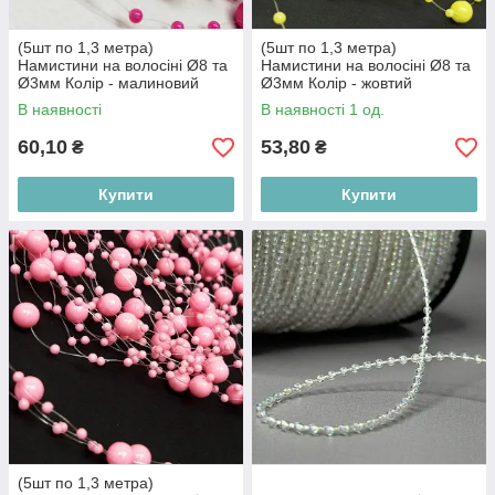
(5шт по 1,3 метра)
(5шт по 1,3 метра)
Намистини на волосіні Ø8 та
Намистини на волосіні Ø8 та
Ø3мм Колір - малиновий
Ø3мм Колір - жовтий
В наявності
В наявності 1 од.
60,10
53,80
₴
₴
Купити
Купити
(5шт по 1,3 метра)