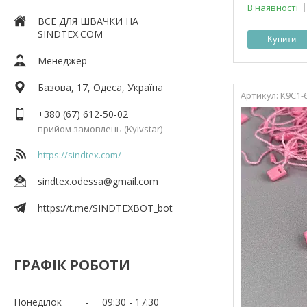
В наявності
ВСЕ ДЛЯ ШВАЧКИ НА
SINDTEX.COM
Купити
Менеджер
Базова, 17, Одеса, Україна
К9С1-
+380 (67) 612-50-02
прийом замовлень (Kyivstar)
https://sindtex.com/
sindtex.odessa@gmail.com
https://t.me/SINDTEXBOT_bot
ГРАФІК РОБОТИ
Понеділок
09:30
17:30