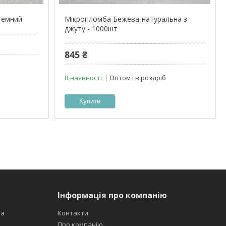
темний
Мікропломба Бежева-натуральна з
джуту - 1000шт
845 ₴
В наявності
Оптом і в роздріб
Купити
Інформація про компанію
ка
Контакти
Про компанію