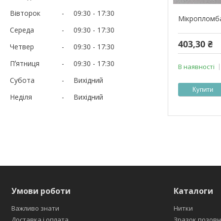
Вівторок
09:30
17:30
Мікропломба
Середа
09:30
17:30
403,30 ₴
Четвер
09:30
17:30
Пʼятниця
09:30
17:30
В наявності
Субота
Вихідний
Купити
Неділя
Вихідний
Умови роботи
Каталоги
Важливо знати
Нитки
Доставка і оплата
Зразок позовн