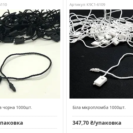
6110
К9С1-6109
 чорна 1000шт.
Біла мікропломба 1000шт.
/упаковка
347,70 ₴/упаковка