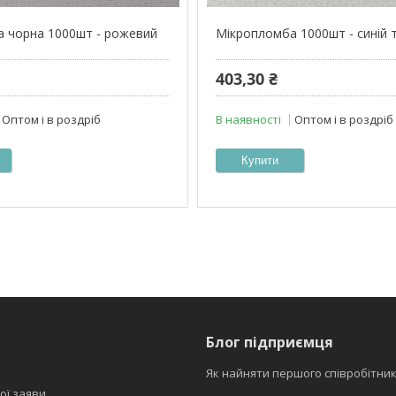
 чорна 1000шт - рожевий
Мікропломба 1000шт - синій 
403,30 ₴
Оптом і в роздріб
В наявності
Оптом і в роздріб
Купити
Блог підприємця
Як найняти першого співробітни
ої заяви