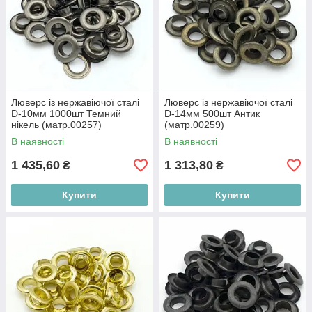
Люверс із нержавіючої сталі
Люверс із нержавіючої сталі
D-10мм 1000шт Темний
D-14мм 500шт Антик
нікель (матр.00257)
(матр.00259)
В наявності
В наявності
1 435,60
1 313,80
₴
₴
Купити
Купити