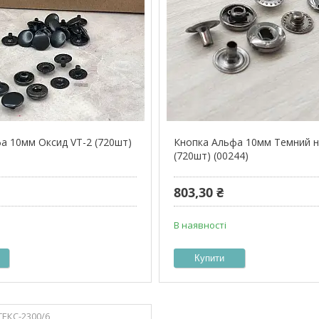
а 10мм Оксид VT-2 (720шт)
Кнопка Альфа 10мм Темний н
)
(720шт) (00244)
803,30 ₴
В наявності
Купити
ЕКС-2300/6