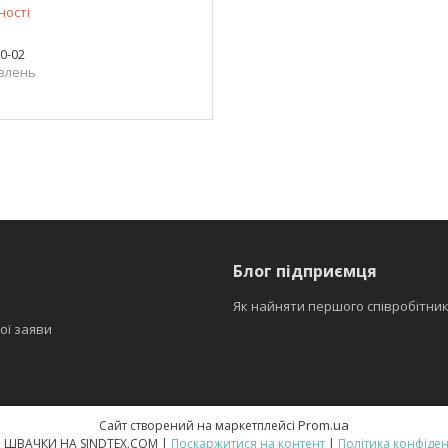
ності
50-02
влень
Блог підприємця
Як найняти першого співробітни
ої заяви
Prom.ua
Сайт створений на маркетплейсі
ВСЕ ДЛЯ ШВАЧКИ НА SINDTEX.COM |
Поскаржитися на контент
|
Політика конфіден