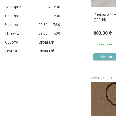
Вівторок
09:30
17:30
Кнопка Альф
Середа
09:30
17:30
(00244)
Четвер
09:30
17:30
803,30 ₴
Пʼятниця
09:30
17:30
Субота
Вихідний
В наявності
Неділя
Вихідний
Купити
К10С1