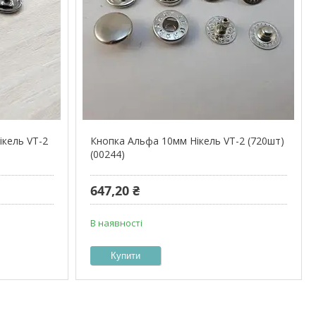
ікель VT-2
Кнопка Альфа 10мм Нікель VT-2 (720шт)
(00244)
647,20 ₴
В наявності
Купити