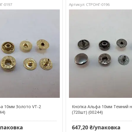
Г-0197
СТРОНГ-0196
а 10мм Золото VT-2
Кнопка Альфа 10мм Темний н
44)
(720шт) (00244)
/упаковка
647,20 ₴/упаковка