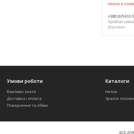
Немає в наяв
+380 (67) 612-
прийом замо
(Kyivstar)
Умови роботи
Каталоги
Важливо знати
Нитки
Доставка і оплата
Зразок позовн
Повернення та обмін