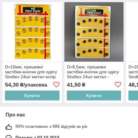
D=10мм, пришивні
D=8,5мм, пришивні
D=16
застібки-кнопки для одягу
застібки-кнопки для одягу
заст
Sindtex 24шт метал колір
Sindtex 24шт метал -
Sind
золото
темний нікель
чор
54,30
41,50
48,
₴/упаковка
₴
Купити
Купити
Про нас
99% позитивних з 986 відгуків за рік
Працює з 03.10.2015