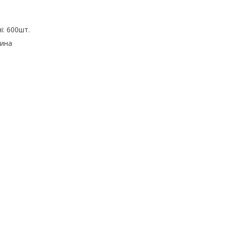
й
і: 600шт.
чина