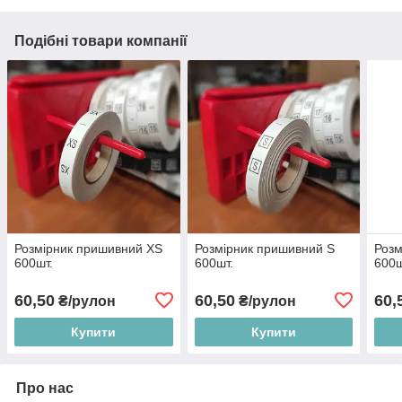
Подібні товари компанії
Розмірник пришивний XS
Розмірник пришивний S
Розм
600шт.
600шт.
600ш
60,50
60,50
60,
₴/рулон
₴/рулон
Купити
Купити
Про нас