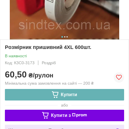
Розмірник пришивний 4XL 600шт.
В наявності
Код: К3С0-3173
Роздріб
60,50
₴/рулон
Мінімальна сума замовлення на сайті — 200 ₴
Купити
або
Купити з