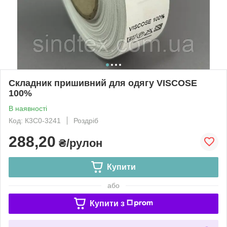
Складник пришивний для одягу VISCOSE
100%
В наявності
Код: К3С0-3241
Роздріб
288,20
₴/рулон
Купити
або
Купити з