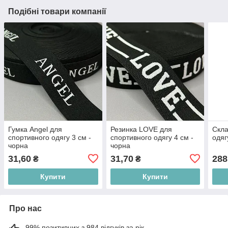
Подібні товари компанії
Гумка Angel для
Резинка LOVE для
Скла
спортивного одягу 3 см -
спортивного одягу 4 см -
одя
чорна
чорна
31,60
31,70
288
₴
₴
Купити
Купити
Про нас
99% позитивних з 984 відгуків за рік