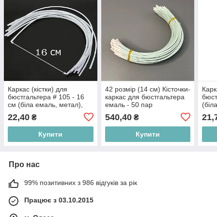
Каркас (кістки) для
42 розмір (14 см) Кісточки-
Карк
бюстгальтера # 105 - 16
каркас для бюстгальтера
бюст
см (біла емаль, метал),
емаль - 50 пар
(біл
пара
22,40
540,40
21,
₴
₴
Купити
Купити
Про нас
99% позитивних з 986 відгуків за рік
Працює з 03.10.2015