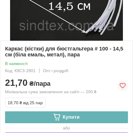
Каркас (кістки) для бюстгальтера # 100 - 14,5
см (біла емаль, метал), пара
В наявності
Код: К9С3-2801
Опт і роздріб
21,70
₴/пара
Мінімальна сума замовлення на сайті — 200 ₴
18,70 ₴
від 25 пар
Купити
або