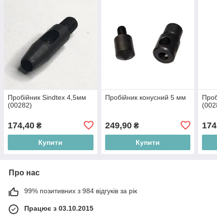
Пробійник Sindtex 4,5мм
Пробійник конусний 5 мм
Проб
(00282)
(002
174,40
249,90
174
₴
₴
Купити
Купити
Про нас
99% позитивних з 984 відгуків за рік
Працює з 03.10.2015