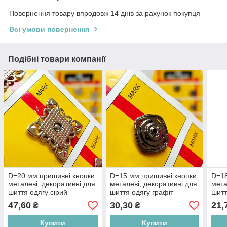
Повернення товару впродовж 14 днів за рахунок покупця
Всі умови повернення
Подібні товари компанії
D=20 мм пришивні кнопки
D=15 мм пришивні кнопки
D=18
металеві, декоративні для
металеві, декоративні для
мета
шиття одягу сірий
шиття одягу графіт
шитт
47,60
30,30
21,
₴
₴
Купити
Купити