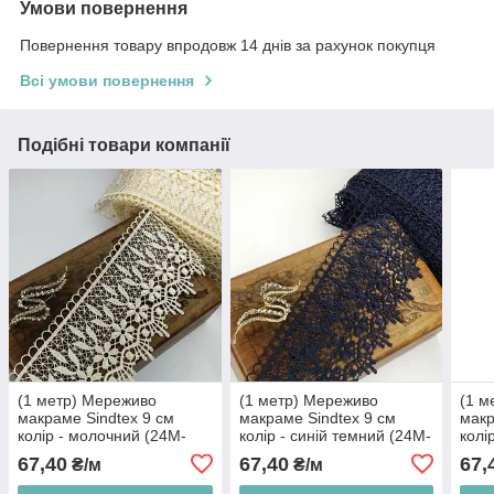
Умови повернення
Повернення товару впродовж 14 днів за рахунок покупця
Всі умови повернення
Подібні товари компанії
(1 метр) Мереживо
(1 метр) Мереживо
(1 м
макраме Sindtex 9 см
макраме Sindtex 9 см
макр
колір - молочний (24М-
колір - синій темний (24М-
колі
H13115-2)
H13115-3)
H131
67,40
67,40
67,
₴/м
₴/м