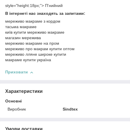
style="height:18px;"> П'нийний
В інтернеті нас знаходять за запитами:
мереживо макраме з кордом
тасьма макраме
київ купити мереживо макраме
магазин мережива
мереживо макраме на пром
мереживо про макрам купити оптом
мереживо лляне широке купити
макраме купити україна
Приховати
Характеристики
Основні
Виробник
Sindtex
Умови доставки