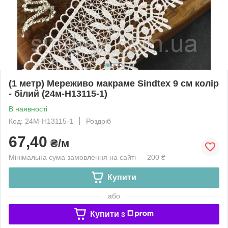
(1 метр) Мереживо макраме Sindtex 9 см колір
- білий (24м-H13115-1)
В наявності
Код: 24М-H13115-1
Роздріб
67,40
₴/м
Мінімальна сума замовлення на сайті — 200 ₴
Купити
або
Купити з