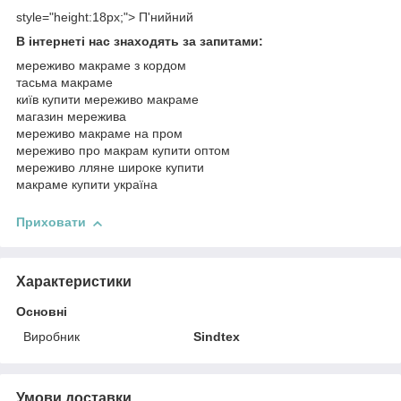
style="height:18px;"> П'нийний
В інтернеті нас знаходять за запитами:
мереживо макраме з кордом
тасьма макраме
київ купити мереживо макраме
магазин мережива
мереживо макраме на пром
мереживо про макрам купити оптом
мереживо лляне широке купити
макраме купити україна
Приховати
Характеристики
Основні
Виробник
Sindtex
Умови доставки