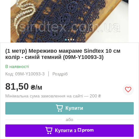
(1 метр) Мереживо макраме Sindtex 10 см
колір - синій темний (09М-Y10093-3)
В наявності
Код: 09М-Y10093-3
Роздріб
81,50
₴/м
Мінімальна сума замовлення на сайті — 200 ₴
Купити
або
Купити з