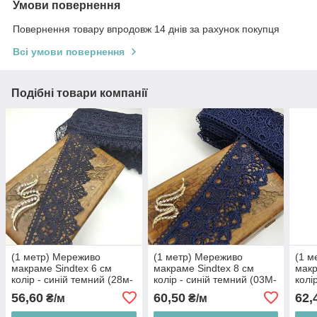
Умови повернення
Повернення товару впродовж 14 днів за рахунок покупця
Всі умови повернення
Подібні товари компанії
(1 метр) Мереживо
(1 метр) Мереживо
(1 м
макраме Sindtex 6 см
макраме Sindtex 8 см
макр
колір - синій темний (28м-
колір - синій темний (03М-
колі
Y10494-3)
Y12460-2)
Y115
56,60
60,50
62,
₴/м
₴/м