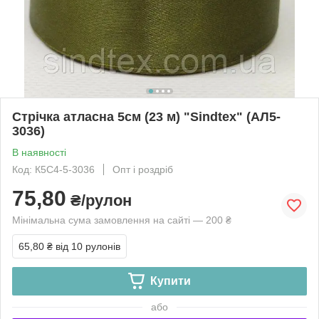
Стрічка атласна 5см (23 м) "Sindtex" (АЛ5-
3036)
В наявності
Код: К5С4-5-3036
Опт і роздріб
75,80
₴/рулон
Мінімальна сума замовлення на сайті — 200 ₴
65,80 ₴
від 10 рулонів
Купити
або