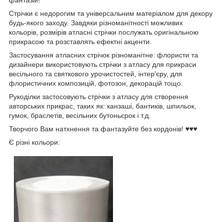
фантазій!
Стрічки є недорогим та універсальним матеріалом для декору
будь-якого заходу. Завдяки різноманітності можливих
кольорів, розмірів атласні стрічки послужать оригінальною
прикрасою та розставлять ефектні акценти.
Застосування атласних стрічок різноманітне: флористи та
дизайнери використовують стрічки з атласу для прикраси
весільного та святкового урочистостей, інтер'єру, для
флористичних композицій, фотозон, декорацій тощо.
Рукоділки застосовують стрічки з атласу для створення
авторських прикрас, таких як: канзаші, бантиків, шпильок,
гумок, браслетів, весільних бутоньєрок і т.д.
Творчого Вам натхнення та фантазуйте без кордонів! ♥♥♥
Є різні кольори: