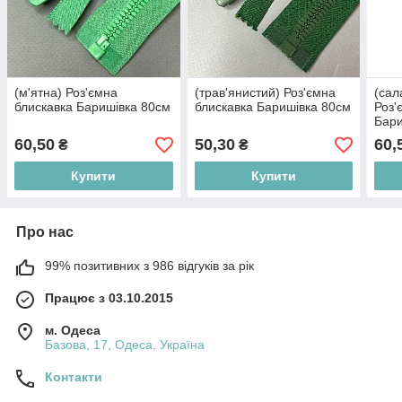
(м'ятна) Роз'ємна
(трав'янистий) Роз'ємна
(сал
блискавка Баришівка 80см
блискавка Баришівка 80см
Роз'
Бари
60,50
50,30
60,
₴
₴
Купити
Купити
Про нас
99% позитивних з 986 відгуків за рік
Працює з 03.10.2015
м. Одеса
Базова, 17, Одеса, Україна
Контакти