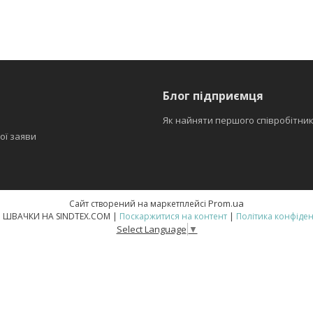
Блог підприємця
Як найняти першого співробітни
ої заяви
Prom.ua
Сайт створений на маркетплейсі
ВСЕ ДЛЯ ШВАЧКИ НА SINDTEX.COM |
Поскаржитися на контент
|
Політика конфіден
Select Language
▼