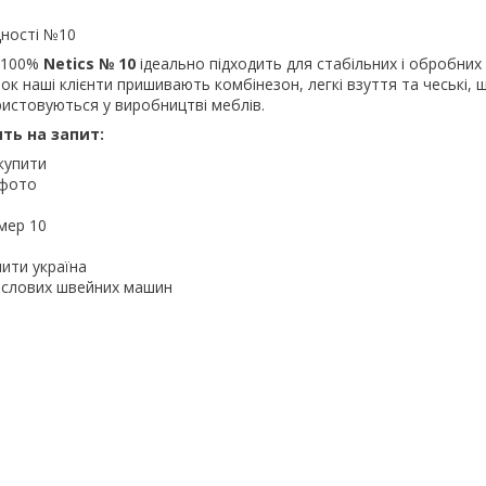
цності №10
 100%
Netics № 10
ідеально підходить для стабільних і обробних 
к наші клієнти пришивають комбінезон, легкі взуття та чеські, ш
ристовуються у виробництві меблів.
ять на запит:
купити
 фото
мер 10
пити україна
ислових швейних машин