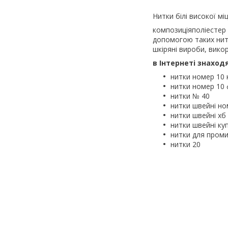
Нитки білі високої мі
композиціяполіестер
допомогою таких нито
шкіряні вироби, вико
в Інтернеті знаход
нитки номер 10 
нитки номер 10
нитки № 40
нитки швейні но
нитки швейні хб
нитки швейні ку
нитки для пром
нитки 20