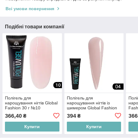
Всі умови повернення
Подібні товари компанії
Полігель для
Полігель для
Полі
нарощування нігтів Global
нарощування нігтів із
наро
Fashion 30 г №10
шимером Global Fashion
Fash
30 г №04
366,40
394
366
₴
₴
Купити
Купити