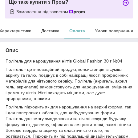
Що таке купити з Пром?
Замовлення під захистом
Характеристики
Доставка
Оплата
Умови повернення
Опис
Полігель для нарощування нігтів Global Fashion 30 г №04
Полігель - це інноваційний продукт, консистенція із суміші
акрилу та гелю, поєднує в собі найкращі якості професійних
матеріалів для нігтьового сервісу. Полігель (акригель, акрил
гель, акрилатик) використовують для нарощування, зміцнення
і ремонту нігтів. Нігті виходять міцними, але дуже
природними, тонкими.
Полігель підходить як для нарощування на верхні форми, так
і для паперових шаблонів, для добудовування форми.
Полігель дає змогу змоделювати за лічені секунди будь-яку
форму нігтя, довжину, ефективно зміцнити тонкі, ламкі нігтики.
Володіє твердістю акрилу та еластичністю гелю, не
розтікається. Підходить як під подальший дизайн гель-лаком,