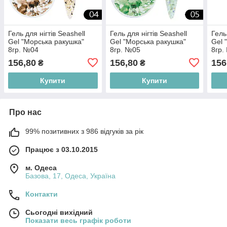
Гель для нігтів Seashell
Гель для нігтів Seashell
Гель
Gel "Морська ракушка"
Gel "Морська ракушка"
Gel 
8гр. №04
8гр. №05
8гр.
156,80
156,80
156
₴
₴
Купити
Купити
Про нас
99% позитивних з 986 відгуків за рік
Працює з 03.10.2015
м. Одеса
Базова, 17, Одеса, Україна
Контакти
Сьогодні вихідний
Показати весь графік роботи