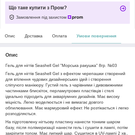
Що таке купити з Пром?
Замовлення під захистом
Опис
Доставка
Оплата
Умови повернення
Опис
Гель для нігтів Seashell Gel "Морська ракушка" 8гр. №03
Гель для нігтів Seashell Gel з ефектом черепашки створений
для втілення чудових дизайнерських ідей і створення
сліпучого манікюру. Густий гель з чарівними і дивовижними
частинками блискіток, перламутрових пластівців і стелі
ідеально підходить для акваріумних дизайнів. Має високу
міцність. Легко моделюється і не вимагає довгого
обпилювання. Має мармуровий ефект. Не розтікається і легко
розподіляється.
На підготовлену нігтьову пластину нанести тонким шаром
базу, після полімеризації нанести гель і сушити в лампі, потім
закріпити топом. Має липкий шар. Сушитися в UV-лампі 2 хв.,