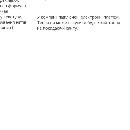
 декількох
льна формула,
икає
у текстуру,
У компанії підключені електронні платежі.
вання нігтів і
Тепер ви можете купити будь-який товар
ряпин і
не покидаючи сайту.