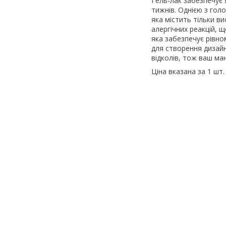
Гель-лак забезпечує я
тижнів. Однією з гол
яка містить тільки ви
алергічних реакцій, щ
яка забезпечує рівно
для створення дизайну
відколів, тож ваш ма
Ціна вказана за 1 шт.