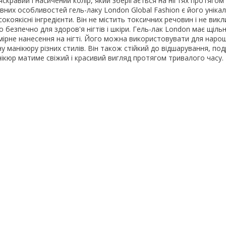
скравий і насичений колір, який зберігається на нігтях протягом
овних особливостей гель-лаку London Global Fashion є його уніка
сокоякісні інгредієнти. Він не містить токсичних речовин і не викл
о безпечно для здоров'я нігтів і шкіри. Гель-лак London має щільн
мірне нанесення на нігті. Його можна використовувати для нарощу
 манікюру різних стилів. Він також стійкий до відшарування, под
нікюр матиме свіжий і красивий вигляд протягом тривалого часу.