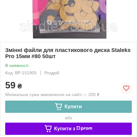
Змінні файли для пластикового диска Staleks
Pro 15мм #80 50шт
В наявності
Код: ВР-151905
Роздріб
59
₴
Мінімальна сума замовлення на сайті — 200 ₴
Купити
або
Купити з