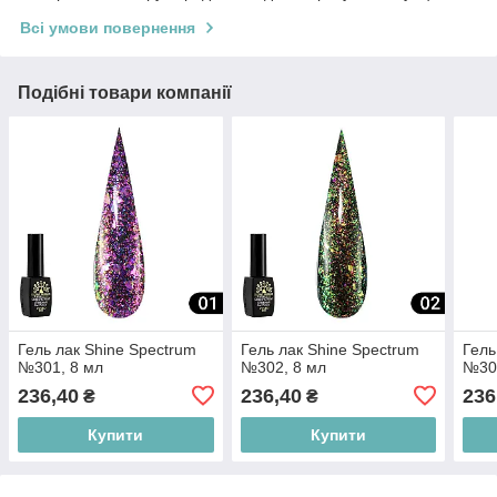
Всі умови повернення
Подібні товари компанії
Гель лак Shine Spectrum
Гель лак Shine Spectrum
Гель
№301, 8 мл
№302, 8 мл
№30
236,40
236,40
236
₴
₴
Купити
Купити