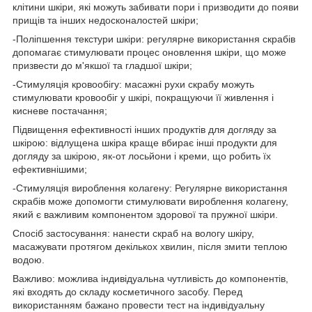
клітини шкіри, які можуть забивати пори і призводити до появи
прищів та інших недосконалостей шкіри;
-Поліпшення текстури шкіри: регулярне використання скрабів
допомагає стимулювати процес оновлення шкіри, що може
призвести до м'якшої та гладшої шкіри;
-Стимуляція кровообігу: масажні рухи скрабу можуть
стимулювати кровообіг у шкірі, покращуючи її живлення і
кисневе постачання;
Підвищення ефективності інших продуктів для догляду за
шкірою: відлущена шкіра краще вбирає інші продукти для
догляду за шкірою, як-от лосьйони і креми, що робить їх
ефективнішими;
-Стимуляція вироблення колагену: Регулярне використання
скрабів може допомогти стимулювати вироблення колагену,
який є важливим компонентом здорової та пружної шкіри.
Спосіб застосування: нанести скраб на вологу шкіру,
масажувати протягом декількох хвилин, після змити теплою
водою.
Важливо: можлива індивідуальна чутливість до компонентів,
які входять до складу косметичного засобу. Перед
використанням бажано провести тест на індивідуальну