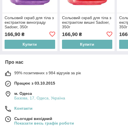
Сольовий скраб для тіла з
Сольовий скраб для тіла з
Соль
екстрактом винограду
екстрактом вишні Sadoer,
екст
Sadoer, 350г
350г
350г
166,90
166,90
166
₴
₴
Купити
Купити
Про нас
99% позитивних з 984 відгуків за рік
Працює з 03.10.2015
м. Одеса
Базова, 17, Одеса, Україна
Контакти
Сьогодні вихідний
Показати весь графік роботи