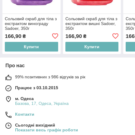
Сольовий скраб для тіла з
Сольовий скраб для тіла з
Соль
екстрактом винограду
екстрактом вишні Sadoer,
екст
Sadoer, 350г
350г
350г
166,90
166,90
166
₴
₴
Купити
Купити
Про нас
99% позитивних з 986 відгуків за рік
Працює з 03.10.2015
м. Одеса
Базова, 17, Одеса, Україна
Контакти
Сьогодні вихідний
Показати весь графік роботи