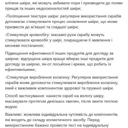
клітини шкіри, які можуть забивати пори і призводити до появи
прищів та інших недосконалостей шкіри;
-Поліпшення текстури шкіри: регулярне використання скрабів
допомагає стимулювати процес оновлення шкіри, що може
призвести до м'якшої та гладшої шкіри;
-Стимуляція кровообігу: масажні рухи скрабу можуть
стимулювати кровообіг у шкірі, покращуючи її живлення і
кисневе постачання;
Підвищення ефективності інших продуктів для догляду за
шкірою: відлущена шкіра краще вбирає інші продукти для
догляду за шкірою, як-от лосьйони і креми, що робить їх
ефективнішими;
-Стимуляція вироблення колагену: Регулярне використання
скрабів може допомогти стимулювати вироблення колагену,
який є важливим компонентом здорової та пружної шкіри.
Спосіб застосування: нанести скраб на вологу шкіру,
масажувати протягом декількох хвилин, після змити теплою
водою.
Важливо: можлива індивідуальна чутливість до компонентів,
які входять до складу косметичного засобу. Перед
використанням бажано провести тест на індивідуальну